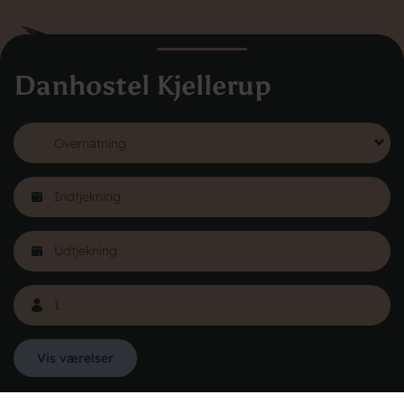
Danhostel Kjellerup
Danhostel Danmarks Vandrerhjem
Hovedkontoret
Vodroffsvej 32
1900 Frederiksberg
CVR nr: 62568011
Book Hostels i udlandet
Om Danhostel
Kontakt
Presse
Generelle vilkår
Nyheder
Vis værelser
Organisation (hovedkontor)
Copyright © 2026 All rights reserved Danhostel
Værd at vide om Danhostel