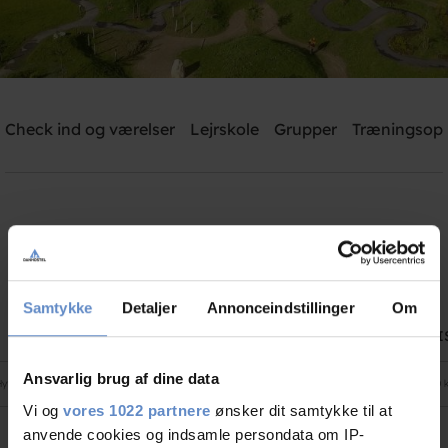
Danhostel Kjellerup
Check ind og værelser
Lejrskole
Grupper
Træningsop
Brug for hjælp? Ring
+45 8686 9915 - Tast 2
Søg
Danhostel Kjellerup priser
Samtykke
Detaljer
Annonceindstillinger
Om
FRA PRIS
TIL PRI
Ansvarlig brug af dine data
Hytte med badeværelse En nat
695,00 kr.
995,00 k
Vi og
vores 1022 partnere
ønsker dit samtykke til at
anvende cookies og indsamle persondata om IP-