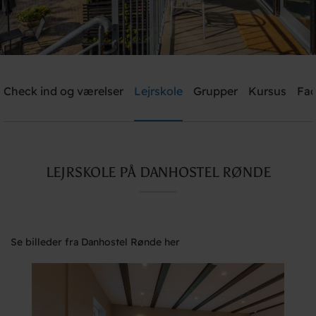
Check ind og værelser
Lejrskole
Grupper
Kursus
Fac
Send mig et tilbud
Danhostel Rønde
LEJRSKOLE PÅ DANHOSTEL RØNDE
Brug for hjælp? Ring
+45 40 40 18 11
Se billeder fra Danhostel Rønde her