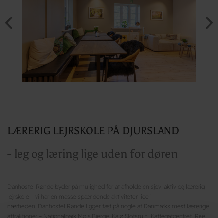
LÆRERIG LEJRSKOLE PÅ DJURSLAND
- leg og læring lige uden for døren
Danhostel Rønde byder på mulighed for at afholde en sjov, aktiv og lærerig
lejrskole – vi har en masse spændende aktiviteter lige i
nærheden. Danhostel Rønde ligger tæt på nogle af Danmarks mest lærerige
attraktioner – Nationalpark Mols Bjerge, Kalø Slotsruin, Kattegatcentret, Ree