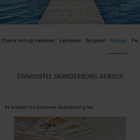
Check ind og værelser
Lejrskole
Grupper
Kursus
Fes
Send mig et tilbud
Danhostel Skanderborg
DANHOSTEL SKANDERBORG KURSUS
Brug for hjælp? Ring
+45 8651 1966
Se billeder fra Danhostel Skanderborg her