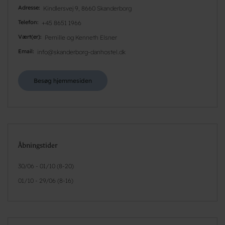
Adresse
Kindlersvej 9, 8660 Skanderborg
Telefon
+45 8651 1966
Vært(er)
Pernille og Kenneth Elsner
Email
info@skanderborg-danhostel.dk
Besøg hjemmesiden
Åbningstider
30/06 - 01/10 (8-20)
01/10 - 29/06 (8-16)