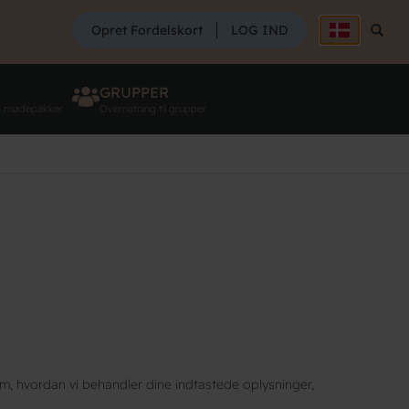
SØG
Opret Fordelskort
LOG IND
Søg
GRUPPER
g mødepakker
Overnatning til grupper
m, hvordan vi behandler dine indtastede oplysninger,