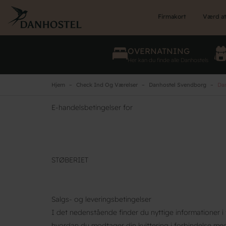
Skip
to
Firmakort
Værd at
main
content
OVERNATNING
Her kan du finde alle Danhostels
Hjem
Check Ind Og Værelser
Danhostel Svendborg
Dan
E-handelsbetingelser for
STØBERIET
Salgs- og leveringsbetingelser
I det nedenstående finder du nyttige informationer 
hvordan du modtager din kvittering i forbindelse m