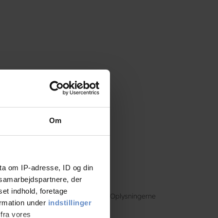
Om
ta om IP-adresse, ID og din
s samarbejdspartnere, der
set indhold, foretage
se med købet, i sit kundekartotek. Oplysningerne
ormation under
indstillinger
 fra vores