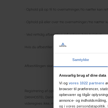
· Ophold på op til to overnatninger/to nætter kan rett
· Ophold på eller over tre overnatninger/tre nætter ka
· Ved rettidig afbestilling refunderes hele beløbet
Hvis du afbestiller senere end de rettidige frister for
Samtykke
Afbestillingen skal være skriftlig og skal rettes direkte
Ansvarlig brug af dine data
Vi og
vores 1022 partnere
øn
browser til præferencer, stat
Registrering af oplysninger
opbevarer og tilgår oplysning
DANHOSTEL Danmarks Vandrerhjem registrerer dit navn
annonce- og indholdsmåling,
videregives ikke, men DANHOSTEL Danmarks Vandrerhj
og i vores persondatapolitik. 