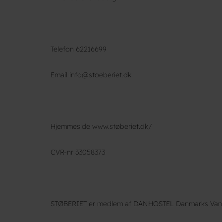
Telefon 62216699
Email info@stoeberiet.dk
Hjemmeside www.støberiet.dk/
CVR-nr 33058373
STØBERIET er medlem af DANHOSTEL Danmarks Vandrer