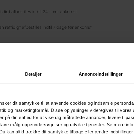
idigt afbestilles indtil 24 timer ankomst.
n rettidigt afbestilles indtil 7 dage før ankomst.
 afbestilling mister du hele det indbetalte beløb.
Detaljer
Annonceindstillinger
 til Støberiet
sker dit samtykke til at anvende cookies og indsamle personda
istik og marketingformål. Disse oplysninger videregives til vore
er på din enhed for at vise dig målrettede annoncer, levere tilpas
, din adresse, din e-mail samt andre oplysninger afgivet i forbindel
 lave målgruppeundersøgelser og udvikle tjenester. Se mere inf
em beholder registreringen i 5 år.
Du kan altid trække dit samtykke tilbage eller ændre indstillinger