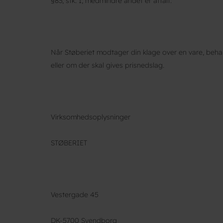
§83, stk. 1, medmindre andet er aftalt.
Når Støberiet modtager din klage over en vare, behan
eller om der skal gives prisnedslag.
Virksomhedsoplysninger
STØBERIET
Vestergade 45
DK-5700 Svendborg