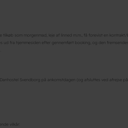
e tilkøb som morgenmad, leje af linned m.m., få forevist en kontrakt
es ud fra hjemmesiden efter gennemført booking, og den fremsendes l
.
il Danhostel Svendborg på ankomstdagen (og afsluttes ved afrejse på
nde vilkår: