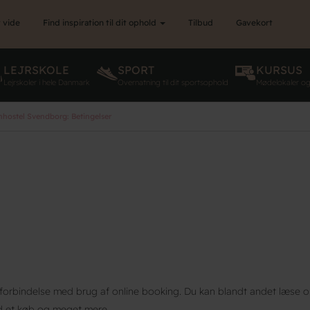
 vide
Find inspiration til dit ophold
Tilbud
Gavekort
LEJRSKOLE
SPORT
KURSUS
Lejrskoler i hele Danmark
Overnatning til dit sportsophold
Mødelokaler o
hostel Svendborg: Betingelser
i forbindelse med brug af online booking. Du kan blandt andet læse o
ed et køb og meget mere.