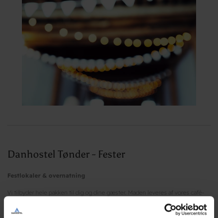
Danhostel Tønder - Fester
Festlokaler & overnatning
Vi tilbyder hele pakken til dig og dine gæster. Maden leveres af vores café-
køkken, Danhostel Tønder Byferie sikrer overnatningen, mens
Tønderhallerne kan være behjælpelig med lokaler, borde, stole og alt andet,