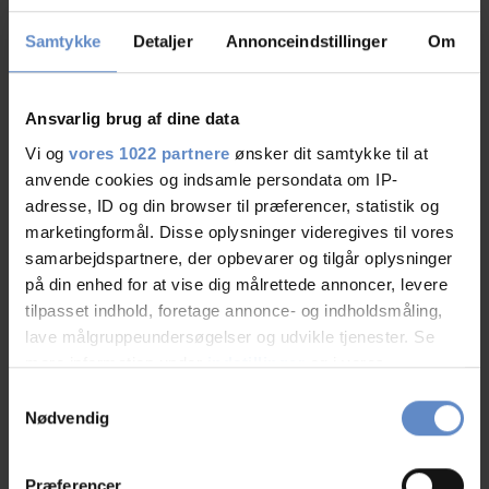
som du måtte få brug for til din fest.
Samtykke
Detaljer
Annonceindstillinger
Om
Hos os kan du holde fødselsdag, bryllup, reception, barnedåb, konfirmation,
begravelse eller andet. Overvejer du at holde bryllupsfest, har vi gode
overnatningsmuligheder for dig og dine gæster.
Ansvarlig brug af dine data
Kontakt os gerne for yderligere informationer
457472 2826
kontakt@toenderbyferie.dk
Vi og
vores 1022 partnere
ønsker dit samtykke til at
+
|
anvende cookies og indsamle persondata om IP-
Overnatning i Tønder
adresse, ID og din browser til præferencer, statistik og
marketingformål. Disse oplysninger videregives til vores
samarbejdspartnere, der opbevarer og tilgår oplysninger
på din enhed for at vise dig målrettede annoncer, levere
Adresse og kontaktinformation
tilpasset indhold, foretage annonce- og indholdsmåling,
Adresse
Sønderport 4, 6270 Tønder
lave målgruppeundersøgelser og udvikle tjenester. Se
Telefon
+45 74722826
mere information under
indstillinger
og i vores
persondatapolitik. Du kan altid trække dit samtykke
Vært(er)
Christine Uhd
Samtykkevalg
tilbage eller ændre indstillinger fra vores
Nødvendig
Email
kontakt@toenderbyferie.dk
"Cookiedeklaration", eller ved at trykke på "Privacy
trigger" ikonet.
Præferencer
Besøg hjemmesiden