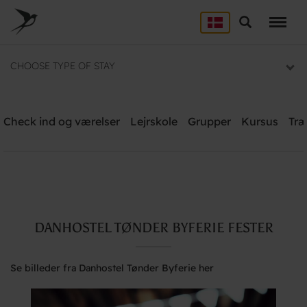
Skip
to
Søg
LEJRSKOLE
main
content
Lejrskoler i hele Danmark
CHOOSE TYPE OF STAY
SPORT
Overnatning til dit sportsophold
Danhostel Tønder Byferie
Check ind og værelser
Lejrskole
Grupper
Kursus
Træ
Brug for hjælp? Ring
+45 74722826
KURSUS
Mødelokaler og mødepakker
GRUPPER
Overnatning til grupper
Søg
DANHOSTEL TØNDER BYFERIE FESTER
Se billeder fra Danhostel Tønder Byferie her