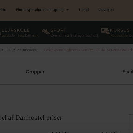
vide
Find inspiration til dit ophold
Tilbud
Gavekort
LEJRSKOLE
SPORT
KURSUS
Lejrskoler i hele Danmark
Overnatning til dit sportsophold
Mødelokaler o
et - En Del Af Danhostel
Feriehusene Hedensted Centret - En Del Af Danhostel Pri
Grupper
Facil
el af Danhostel priser
FRA PRIS
TIL PRIS