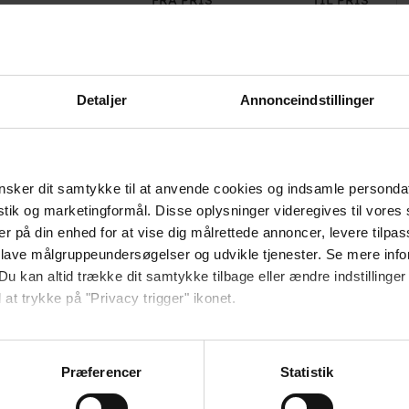
s.)
1.000,00 kr.
Detaljer
Annonceindstillinger
sker dit samtykke til at anvende cookies og indsamle personda
istik og marketingformål. Disse oplysninger videregives til vore
er på din enhed for at vise dig målrettede annoncer, levere tilpas
 lave målgruppeundersøgelser og udvikle tjenester. Se mere inf
Du kan altid trække dit samtykke tilbage eller ændre indstillinger
 at trykke på "Privacy trigger" ikonet.
så gerne:
sninger om din placering, der kan være nøjagtig inden for få me
Præferencer
Statistik
 baseret på en scanning af dens unikke karakteristika (fingerprin