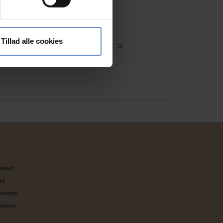
Antal senge
54
 medier og til at analysere
Antal værelser
18
nden for sociale medier,
Tillad alle cookies
Antal værelser med bad og/eller toilet
18
e oplysninger, du har givet
n
lland
nd
rnholm
enhavn