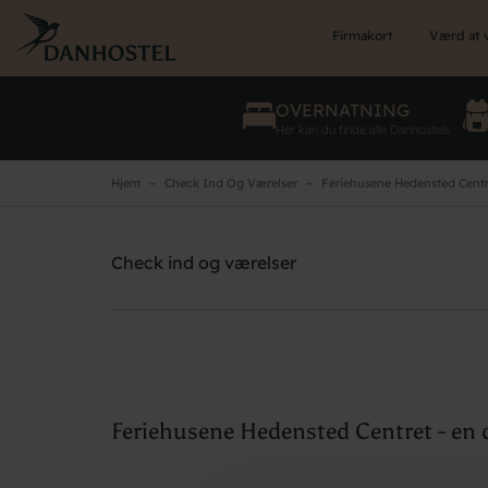
Skip
to
Firmakort
Værd at 
main
content
OVERNATNING
Her kan du finde alle Danhostels
Hjem
Check Ind Og Værelser
Feriehusene Hedensted Centr
Feriehusene Hedensted Centret - en del
af Danhostel
Brug for hjælp? Ring
75891899
Check ind og værelser
Feriehusene Hedensted Centret - en d