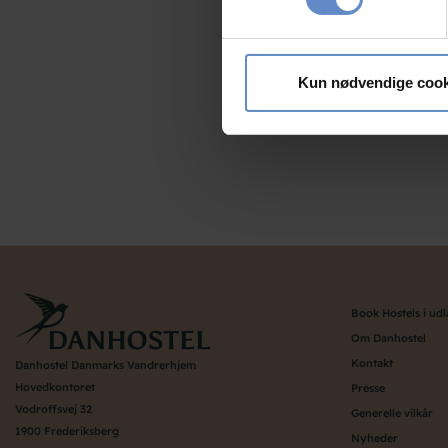
Dine valg anvendes på hele w
Vi bruger cookies til at tilpas
vores trafik. Vi deler også 
Kun nødvendige cook
annonceringspartnere og anal
dem, eller som de har indsaml
Book Hostels i ud
Om Danhostel
Kontakt
Danhostel Danmarks Vandrerhjem
Hovedkontoret
Presse
Vodroffsvej 32
Generelle vilkår
1900 Frederiksberg
Nyheder