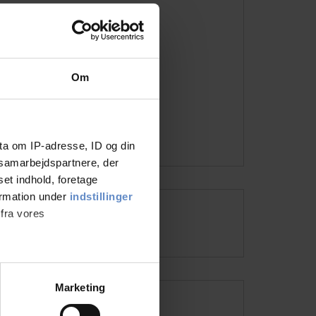
Adresse
Gesagervej 68-70, 8722
Telefon
75891899
Vært(er)
Julie-Marie Terkildsen
Email
jmt@hedenstedcentret.dk
Om
ls@hedenstedcentret.dk
Besøg hjemmesiden
ta om IP-adresse, ID og din
s samarbejdspartnere, der
set indhold, foretage
ormation under
indstillinger
 fra vores
Åbningstider
ter
Marketing
ting)
Info