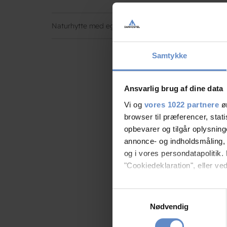
Naturhytte med eget bad/toilet og tekøkken (1-2 per
Samtykke
Ansvarlig brug af dine data
Vi og
vores 1022 partnere
øn
browser til præferencer, stat
opbevarer og tilgår oplysning
annonce- og indholdsmåling,
og i vores persondatapolitik. 
"Cookiedeklaration", eller ved
Hvis du tillader det, vil vi og
Samtykkevalg
Indsamle præcise oply
Nødvendig
Identificere din enhed