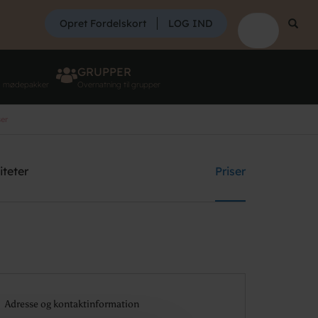
SØG
Opret Fordelskort
LOG IND
Søg
GRUPPER
g mødepakker
Overnatning til grupper
ser
Søg
iteter
Priser
Adresse og kontaktinformation