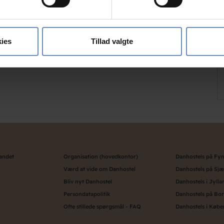
ebsitet.
se vores indhold og annoncer, til at vise dig funktioner til sociale
oplysninger om din brug af vores hjemmeside med vores partnere i
ies
Tillad valgte
ysepartnere. Vores partnere kan kombinere disse data med andr
et fra din brug af deres tjenester.
landet
Organisation (hovedkontor)
Danhostels på Fy
Værd at vide om Danhostel
Danhostels på Sjæ
Bliv nyt Danhostel
Danhostels i Jylla
Persondatapolitik
Danhostels på Bo
Ofte stillede spørgsmål - FAQ
Danhostels i Køb