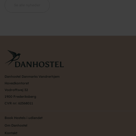
Se alle nyheder
Danhostel Danmarks Vandrerhjem
Hovedkontoret
Vodroffsvej 32
1900 Frederiksberg
CVR nr: 62568011
Book Hostels i udlandet
Om Danhostel
Kontakt