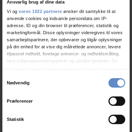
Ansvarlig brug af dine data
pkm@mindbiz.dk
.
Vi og
vores 1022 partnere
ønsker dit samtykke til at
Såfremt du har spørgsmål vedr. stillingen, så kontakt venligst
anvende cookies og indsamle persondata om IP-
Poul Kristian Mouritsen
adresse, ID og din browser til præferencer, statistik og
pkm@mindbiz.dk
Tlf.: 23397115
marketingformål. Disse oplysninger videregives til vores
samarbejdspartnere, der opbevarer og tilgår oplysninger
Ansøgningsfrist:
på din enhed for at vise dig målrettede annoncer, levere
2. marts 2018
tilpasset indhold, foretage annonce- og indholdsmåling,
SEND DIN ANSØGNING HER
lave målgruppeundersøgelser og udvikle tjenester. Se
mere information under
indstillinger
og i vores
persondatapolitik. Du kan altid trække dit samtykke
Samtykkevalg
tilbage eller ændre indstillinger fra vores
Nødvendig
"Cookiedeklaration", eller ved at trykke på "Privacy
trigger" ikonet.
Præferencer
Du skal
acceptere marketing cookies
for at se og tilføje
kommentarer.
Hvis du tillader det, vil vi også gerne:
Indsamle præcise oplysninger om din placering,
Statistik
der kan være nøjagtig inden for få meter
Modtag Danhostel nyhedsbrev