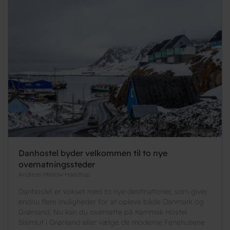
Danhostel byder velkommen til to nye
overnatningssteder
Andreas Mielow Haastrup
Danhostel er vokset med to nye destinationer, som giver
endnu flere muligheder for at opleve både Danmark og
Grønland. Nu kan du overnatte på Kammak Hostel
Sisimiut i Grønland eller vælge de moderne Feriehusene