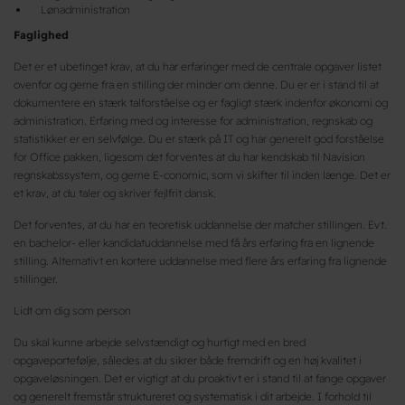
Lønadministration
Faglighed
Det er et ubetinget krav, at du har erfaringer med de centrale opgaver listet
ovenfor og gerne fra en stilling der minder om denne. Du er er i stand til at
dokumentere en stærk talforståelse og er fagligt stærk indenfor økonomi og
administration. Erfaring med og interesse for administration, regnskab og
statistikker er en selvfølge. Du er stærk på IT og har generelt god forståelse
for Office pakken, ligesom det forventes at du har kendskab til Navision
regnskabssystem, og gerne E-conomic, som vi skifter til inden længe. Det er
et krav, at du taler og skriver fejlfrit dansk.
Det forventes, at du har en teoretisk uddannelse der matcher stillingen. Evt.
en bachelor- eller kandidatuddannelse med få års erfaring fra en lignende
stilling. Alternativt en kortere uddannelse med flere års erfaring fra lignende
stillinger.
Lidt om dig som person
Du skal kunne arbejde selvstændigt og hurtigt med en bred
opgaveportefølje, således at du sikrer både fremdrift og en høj kvalitet i
opgaveløsningen. Det er vigtigt at du proaktivt er i stand til at fange opgaver
og generelt fremstår struktureret og systematisk i dit arbejde. I forhold til