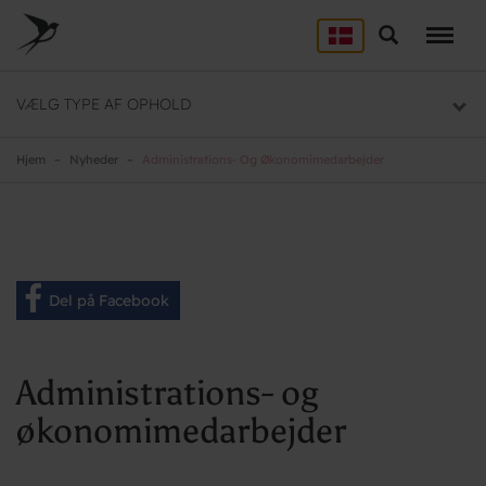
Skip
to
Søg
LEJRSKOLE
main
content
Lejrskoler i hele Danmark
VÆLG TYPE AF OPHOLD
SPORT
Overnatning til dit sportsophold
Hjem
Nyheder
Administrations- Og Økonomimedarbejder
KURSUS
Mødelokaler og mødepakker
GRUPPER
Del på Facebook
Overnatning til grupper
Administrations- og
økonomimedarbejder