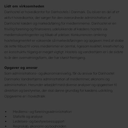
Lidt om virksomheden
Danhostel er hovedkontor for Danhostels i Danmark. Du bliver en del af et
aktivt hovedkontor, der sørger for den overordnede administration af
Danhostel kæden og markedsføring for medlemmerne. Danhostel er en
frivillig forening og finansieres udelukkende af kædens hostels via
medlemskontingenter og tilkøb af ydelser. Konkurrencen omkring
hostelsegmentet er voksende så markedsføringen og opgaven med at skabe
de rette tilbud til vores medlemmer er central, ligesom kvalitet, kreativitet og
en konstruktiv tilgang er meget vigtigt. Hostels og vandrerhjem er i de sidste
to år den overnatningsform, der har størst fremgang.
Opgaver og ansvar
Som administrations- og økonomiansvarlig, får du ansvar for Danhostel
Danmarks Vandrerhjems administration af medlemmer, økonomi og
administration. Herunder arbejdet med diverse analyser og opgørelser til
direktion og bestyrelse, der skal danne grundlag for kædens udvikling.
Opgaverne er i hovedtræk
Medlems- og foreningsadministration
Statistik og analyse
Ledelses- og bestyrelsessupport
Regnskab, økonomi og bogholderi