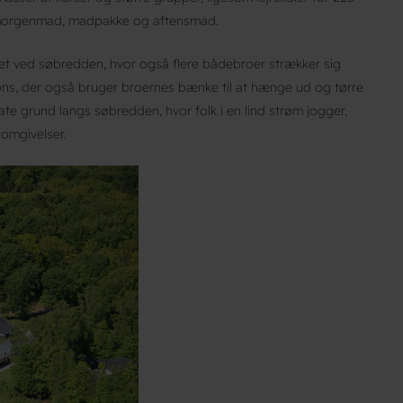
morgenmad, madpakke og aftensmad.
set ved søbredden, hvor også flere bådebroer strækker sig
shøns, der også bruger broernes bænke til at hænge ud og tørre
ate grund langs søbredden, hvor folk i en lind strøm jogger,
omgivelser.