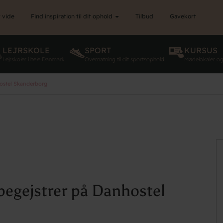
 vide
Find inspiration til dit ophold
Tilbud
Gavekort
LEJRSKOLE
SPORT
KURSUS
Lejrskoler i hele Danmark
Overnatning til dit sportsophold
Mødelokaler o
ostel Skanderborg
begejstrer på Danhostel