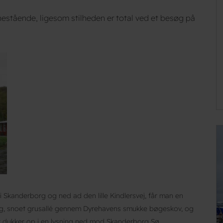
stående, ligesom stilheden er total ved et besøg på
 Skanderborg og ned ad den lille Kindlersvej, får man en
lang, snoet grusallé gennem Dyrehavens smukke bøgeskov, og
et dukker op i en lysning ned mod Skanderborg Sø.