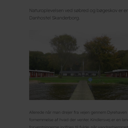
Naturoplevelsen ved søbred og bøgeskov er ene
Danhostel Skanderborg.
Allerede når man drejer fra vejen gennem Dyrehaven i
fornemmelse af hvad der venter. Kindlersvej er en 
forventningerne indfries til fulde, når vandrerhjemm