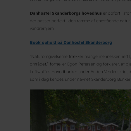
Danhostel Skanderborgs hovedhus
er opført i sto
der passer perfekt i den ramme af enestående natur
vandrerhjem.
Book ophold på Danhostel Skanderborg
”Naturomgivelserne trækker mange mennesker hertil, og
området,” fortæller Egon Petersen og forklarer, at b
Luftwaffes Hovedbunker under Anden Verdenskrig, d
som i dag kendes under navnet Skanderborg Bunker