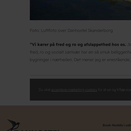
Foto: Luftfoto over Danhostel Skanderborg
”Vi kører på fred og ro og afslappethed hos os.
Je
fred, ro og socialt samvær har en så smuk beliggenhed
bygninger i nærheden. Det mener jeg er enestående,”
Du skal
acceptere marketing cookies
for at se og tilføje 
Book Hostels i ud