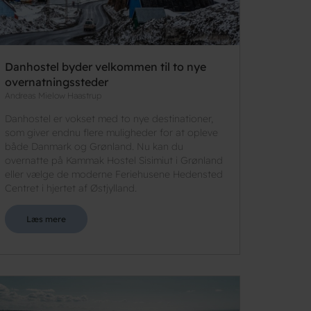
Danhostel byder velkommen til to nye
overnatningssteder
Andreas Mielow Haastrup
Danhostel er vokset med to nye destinationer,
som giver endnu flere muligheder for at opleve
både Danmark og Grønland. Nu kan du
overnatte på Kammak Hostel Sisimiut i Grønland
eller vælge de moderne Feriehusene Hedensted
Centret i hjertet af Østjylland.
Læs mere