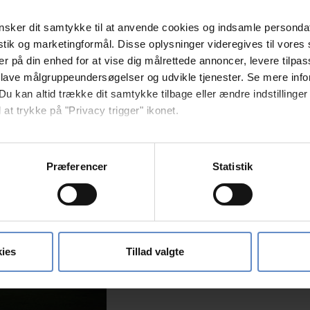
 der ønsker lidt ekstra komfort, men fælles for både hytter og
sker dit samtykke til at anvende cookies og indsamle personda
istik og marketingformål. Disse oplysninger videregives til vore
er på din enhed for at vise dig målrettede annoncer, levere tilpas
 lave målgruppeundersøgelser og udvikle tjenester. Se mere inf
Du kan altid trække dit samtykke tilbage eller ændre indstillinger
 at trykke på "Privacy trigger" ikonet.
så gerne:
sninger om din placering, der kan være nøjagtig inden for få me
Præferencer
Statistik
 baseret på en scanning af dens unikke karakteristika (fingerprin
ebsitet.
se vores indhold og annoncer, til at vise dig funktioner til sociale
oplysninger om din brug af vores hjemmeside med vores partnere i
ies
Tillad valgte
ysepartnere. Vores partnere kan kombinere disse data med andr
et fra din brug af deres tjenester.