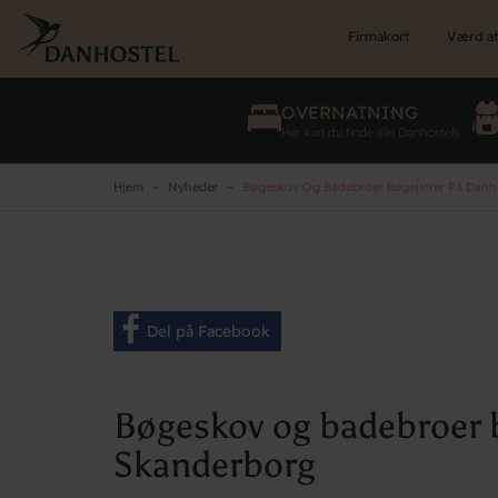
Skip
to
Firmakort
Værd at
main
content
OVERNATNING
Her kan du finde alle Danhostels
Hjem
Nyheder
Bøgeskov Og Badebroer Begejstrer På Danh
Del på Facebook
Bøgeskov og badebroer 
Skanderborg