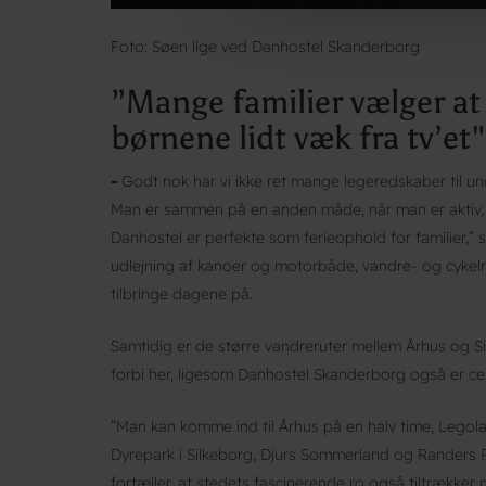
Foto: Søen lige ved Danhostel Skanderborg
”Mange familier vælger at 
børnene lidt væk fra tv’et"
-
Godt nok har vi ikke ret mange legeredskaber til un
Man er sammen på en anden måde, når man er aktiv, o
Danhostel er perfekte som ferieophold for familier,
udlejning af kanoer og motorbåde, vandre- og cykel
tilbringe dagene på.
Samtidig er de større vandreruter mellem Århus og Si
forbi her, ligesom Danhostel Skanderborg også er cent
”Man kan komme ind til Århus på en halv time, Legola
Dyrepark i Silkeborg, Djurs Sommerland og Randers 
fortæller, at stedets fascinerende ro også tiltrækker 