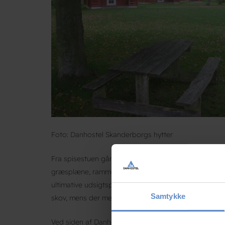
Foto: Danhostel Skanderborgs hytter
Fra spisestuen går en dobbeltdør ud til en terrasse,
græsplæne, rammer man søbredden og den T-formed
ultimative udsigtspunkt over den Skanderborg Sø. G
Samtykke
skov, mens der med let hånd er strøet huse ud på de 
Ved siden af Danhostel Skanderborgs hovedhus er de