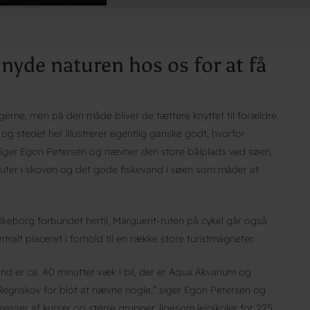
nyde naturen hos os for at få
gerne, men på den måde bliver de tættere knyttet til forældre.
g stedet her illustrerer egentlig ganske godt, hvorfor
” siger Egon Petersen og nævner den store bålplads ved søen,
ruter i skoven og det gode fiskevand i søen som måder at
lkeborg forbundet hertil, Marguerit-ruten på cykel går også
ralt placeret i forhold til en række store turistmagneter.
nd er ca. 40 minutter væk i bil, der er Aqua Akvarium og
Regnskov for blot at nævne nogle,” siger Egon Petersen og
masser af kurser og større grupper, ligesom lejrskoler for 225