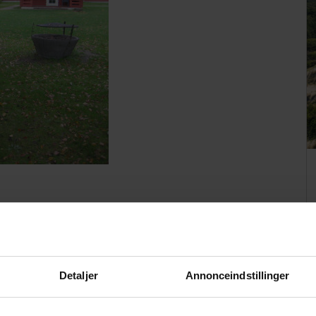
 og lader man blikket vandre nedover hostelets store
e badebro, hvor to bænke alleryderst bruges som det
rønne marker på den modsatte bred er pyntet med klatter af
Detaljer
Annonceindstillinger
skråninger, der ruller ned mod søen.
r bygget 10 hytter, hvoraf de seks er bygget af Egon