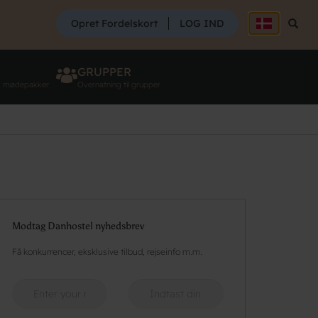
SØG
Opret Fordelskort
LOG IND
Søg
GRUPPER
g mødepakker
Overnatning til grupper
Modtag Danhostel nyhedsbrev
Få konkurrencer, eksklusive tilbud, rejseinfo m.m.