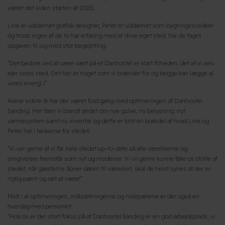
været det siden starten af 2020.
Line er uddannet grafisk designer, Peter er uddannet som bygningssnedker
og trods ingen af de to har erfaring med at drive eget sted, har de taget
opgaven til sig med stor begejstring.
”Det bedste ved at være vært på et Danhostel er klart friheden, det at vi selv
ejer vores sted. Det her er noget som vi brænder for og begge kan lægge al
vores energi i”
Alene sidste år har der været fuld gang med optimeringen af Danhostel
Sandvig. Her taler vi blandt andet om nye gulve, ny belysning, nyt
varmesystem samt ny inventar og dette er blot en brøkdel af hvad Line og
Peter har i tankerne for stedet.
”Vi ser gerne at vi får hele stedet up-to-date så alle værelserne og
omgivelser fremstår som nyt og moderne. Vi vil gerne kunne føle os stolte af
stedet, når gæsterne åbner døren til værelset, skal de helst synes at der er
rigtig pænt og rart at være!”
Midt i al optimeringen, målsætningerne og milepælene er der også en
hverdag med personlet.
”Hos os er der stort fokus på at Danhostel Sandvig er en god arbejdsplads, vi