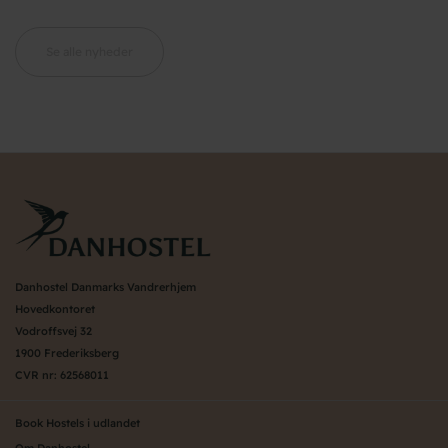
Se alle nyheder
Danhostel Danmarks Vandrerhjem
Hovedkontoret
Vodroffsvej 32
1900 Frederiksberg
CVR nr: 62568011
Book Hostels i udlandet