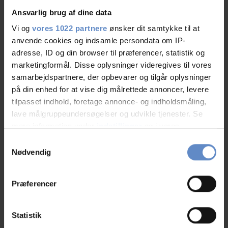
Ansvarlig brug af dine data
Modtag Danhostel nyhedsbrev
Vi og
vores 1022 partnere
ønsker dit samtykke til at
Få konkurrencer, eksklusive tilbud, rejseinfo m.m.
anvende cookies og indsamle persondata om IP-
adresse, ID og din browser til præferencer, statistik og
marketingformål. Disse oplysninger videregives til vores
samarbejdspartnere, der opbevarer og tilgår oplysninger
på din enhed for at vise dig målrettede annoncer, levere
tilpasset indhold, foretage annonce- og indholdsmåling,
lave målgruppeundersøgelser og udvikle tjenester. Se
JA TAK JEG VIL GERNE GIVE SAMTYKKE TIL AT MODTAGE
mere information under
indstillinger
og i vores
MAIL VEDRØRENDE JERES PRODUKTSORTIMENT
persondatapolitik. Du kan altid trække dit samtykke
Samtykkevalg
Jeg accepterer Danhostels beskyttelse af
Personlige
oplysninger
tilbage eller ændre indstillinger fra vores
Nødvendig
This site is protected by reCAPTCHA and the Google
Privacy
"Cookiedeklaration", eller ved at trykke på "Privacy
Policy
and
Terms of Service
apply.
trigger" ikonet.
Præferencer
Abonner
Afmeld
Hvis du tillader det, vil vi også gerne:
Indsamle præcise oplysninger om din placering,
Statistik
der kan være nøjagtig inden for få meter