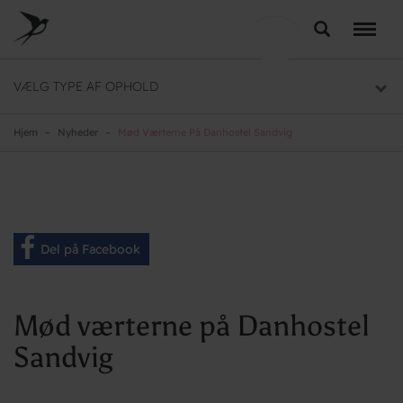
Skip
to
Søg
LEJRSKOLE
main
content
Lejrskoler i hele Danmark
VÆLG TYPE AF OPHOLD
SPORT
Overnatning til dit sportsophold
Hjem
Nyheder
Mød Værterne På Danhostel Sandvig
KURSUS
Mødelokaler og mødepakker
GRUPPER
Del på Facebook
Overnatning til grupper
Mød værterne på Danhostel
Sandvig