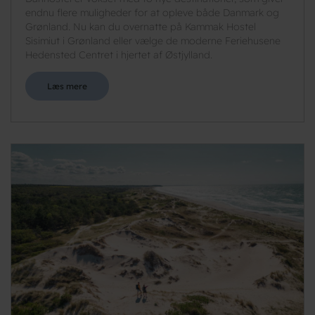
endnu flere muligheder for at opleve både Danmark og
Grønland. Nu kan du overnatte på Kammak Hostel
Sisimiut i Grønland eller vælge de moderne Feriehusene
Hedensted Centret i hjertet af Østjylland.
Læs mere