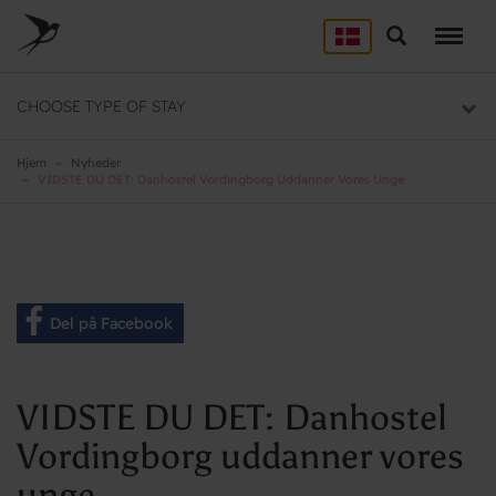
Skip
to
Søg
LEJRSKOLE
main
content
Lejrskoler i hele Danmark
CHOOSE TYPE OF STAY
SPORT
Overnatning til dit sportsophold
Hjem
Nyheder
VIDSTE DU DET: Danhostel Vordingborg Uddanner Vores Unge
KURSUS
Mødelokaler og mødepakker
GRUPPER
Del på Facebook
Overnatning til grupper
VIDSTE DU DET: Danhostel
Vordingborg uddanner vores
unge