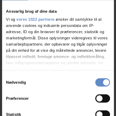
Ansvarlig brug af dine data
Modtag Danhostel nyhedsbrev
Vi og
vores 1022 partnere
ønsker dit samtykke til at
anvende cookies og indsamle persondata om IP-
Få konkurrencer, eksklusive tilbud, rejseinfo m.m.
adresse, ID og din browser til præferencer, statistik og
marketingformål. Disse oplysninger videregives til vores
samarbejdspartnere, der opbevarer og tilgår oplysninger
på din enhed for at vise dig målrettede annoncer, levere
tilpasset indhold, foretage annonce- og indholdsmåling,
lave målgruppeundersøgelser og udvikle tjenester. Se
mere information under
indstillinger
og i vores
JA TAK JEG VIL GERNE GIVE SAMTYKKE TIL AT MODTAGE
persondatapolitik. Du kan altid trække dit samtykke
MAIL VEDRØRENDE JERES PRODUKTSORTIMENT
Samtykkevalg
tilbage eller ændre indstillinger fra vores
Jeg accepterer Danhostels beskyttelse af
Personlige
Nødvendig
oplysninger
"Cookiedeklaration", eller ved at trykke på "Privacy
This site is protected by reCAPTCHA and the Google
Privacy
trigger" ikonet.
Policy
and
Terms of Service
apply.
Præferencer
Abonner
Afmeld
Hvis du tillader det, vil vi også gerne:
Indsamle præcise oplysninger om din placering,
Statistik