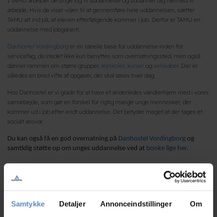
I TAMU arbejder de unge sig til uddannelse og uddanner dig hermed til
arbejde. Hvis de viser viljen til at gennemføre hele uddannelsen, sætter
TAMU alt ind på, at eleven efterfølgende kommer i job. Derfor er TAMU en
uddannelse med jobgaranti.
Danhostel Vordingborg
er en ideelle base for uddannelse inden for
servicefag, da stedet ikke kun benyttes som overnatningssted, men også
danner rammen om større grupper,
lejrskoler
,
kurser
og
selskaber
. Der er
således en bred vifte af opgaver, der skal løses hver dag.
Hos Danhostel er vi glade for at have et anderledes vandrerhjem med i vores
samarbejde, som gør en forskel for rigtig mange unge mennesker, der
kommer ud i job efter endt uddannelse. Det betyder meget at der tages et
socialt ansvar.
Du kan også få en god overnatning på
Danhostel Vordingborg
og
samtidig støtte op om unges uddannelse ved at
booke lige her
.
Samtykke
Detaljer
Annonceindstillinger
Om
Du skal
acceptere marketing cookies
for at se og tilføje
kommentarer.