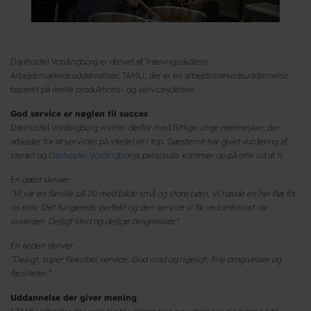
Danhostel Vordingborg er drevet af Træningsskolens
Arbejdsmarkedsuddannelser, TAMU, der er en arbejdsmarkedsuddannelse
baseret på reelle produktions- og serviceydelser.
God service er nøglen til succes
Danhostel Vordingborg vrimler derfor med flittige unge mennesker, der
arbejder for at servicen på stedet er i top. Gæsterne har givet vurdering af
stedet og
Danhostel Vordingborg
s personale kommer op på otte ud af ti.
En gæst skriver:
”Vi var en familie på 20 med både små og store børn. Vi havde en hel fløj for
os selv. Det fungerede perfekt og den service vi fik ved ankomst var
suveræn. Dejligt sted og dejlige omgivelser.”
En anden skriver:
”Dejligt, super fleksibel service. God mad og rigeligt, fine omgivelser og
faciliteter.”
Uddannelse der giver mening