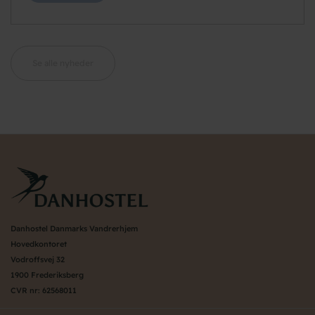
Se alle nyheder
Danhostel Danmarks Vandrerhjem
Hovedkontoret
Vodroffsvej 32
1900 Frederiksberg
CVR nr: 62568011