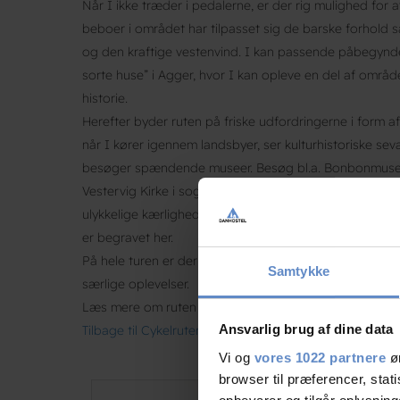
Når I ikke træder i pedalerne, er der rig mulighed for 
beboer i området har tilpasset sig de barske forhold 
og den kraftige vestenvind. I kan passende påbegynd
sorte huse” i Agger, hvor I kan opleve en del af omr
historie.
Herefter byder ruten på friske udfordringerne i form a
når I kører igennem landsbyer, ser kulturhistoriske sev
besøger spændende museer. Besøg bl.a. Bonbonmuseet
Vestervig Kirke i sognen af samme navn, hvor I kan o
ulykkelige kærlighedshistorie med Prins Buris og Liden
er begravet her.
På hele turen er der gode muligheder for bespisning, 
Samtykke
særlige oplevelser.
Læs mere om ruten
her
.
Ansvarlig brug af dine data
Tilbage til Cykelruter I Danmark
Vi og
vores 1022 partnere
øn
browser til præferencer, stat