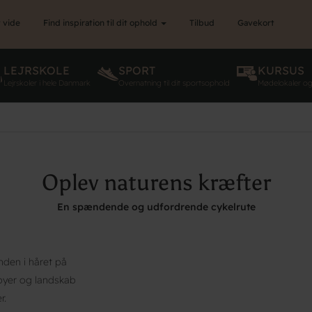
 vide
Find inspiration til dit ophold
Tilbud
Gavekort
LEJRSKOLE
SPORT
KURSUS
Lejrskoler i hele Danmark
Overnatning til dit sportsophold
Mødelokaler o
Oplev naturens kræfter
En spændende og udfordrende cykelrute
nden i håret på
byer og landskab
r.