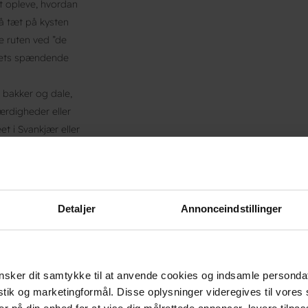
at opleve, hvordan
så tæt på kysten
e ruten ved ”de
ådets spændende
f bakker og dale,
ærdigheder eller
 i Svankjær eller
pleve den
 Kirsten, der også
overnatning og
Detaljer
Annonceindstillinger
sker dit samtykke til at anvende cookies og indsamle personda
istik og marketingformål. Disse oplysninger videregives til vore
.