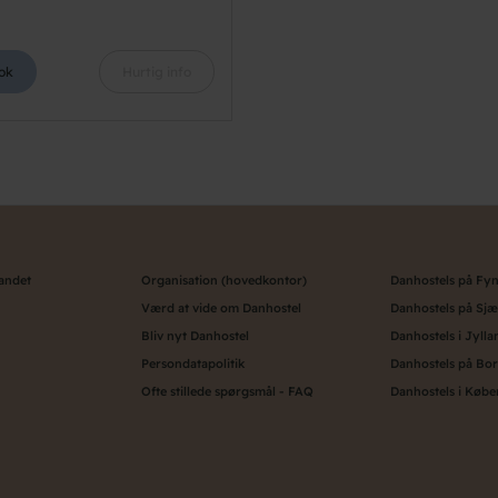
ok
Hurtig info
landet
Organisation (hovedkontor)
Danhostels på Fy
Værd at vide om Danhostel
Danhostels på Sjæ
Bliv nyt Danhostel
Danhostels i Jylla
Persondatapolitik
Danhostels på Bo
Ofte stillede spørgsmål - FAQ
Danhostels i Køb