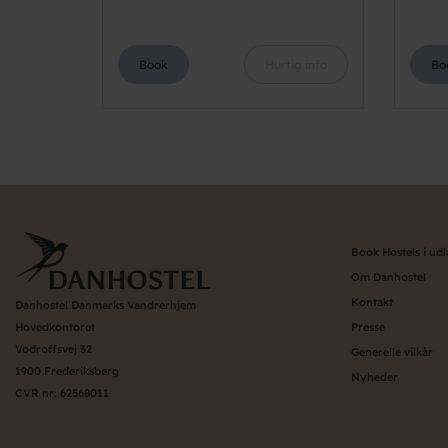
Book
Hurtig info
Bo
Book Hostels i ud
Om Danhostel
Kontakt
Danhostel Danmarks Vandrerhjem
Hovedkontoret
Presse
Vodroffsvej 32
Generelle vilkår
1900 Frederiksberg
Nyheder
CVR nr: 62568011