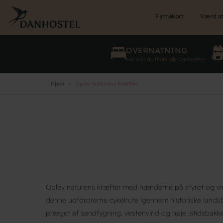
Skip
to
Firmakort
Værd at
main
content
OVERNATNING
Her kan du finde alle Danhostels
Hjem
Oplev Naturens Kræfter
Oplev naturens kræfter med hænderne på styret og vi
denne udfordrerne cykelrute igennem historiske lands
præget af sandfygning, vestenvind og høje istidsbakke