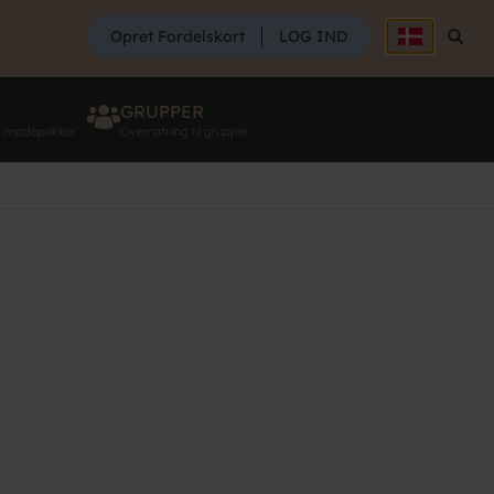
SØG
Opret Fordelskort
LOG IND
Søg
GRUPPER
g mødepakker
Overnatning til grupper