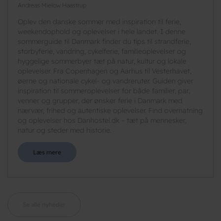
Andreas Mielow Haastrup
Oplev den danske sommer med inspiration til ferie,
weekendophold og oplevelser i hele landet. I denne
sommerguide til Danmark finder du tips til strandferie,
storbyferie, vandring, cykelferie, familieoplevelser og
hyggelige sommerbyer tæt på natur, kultur og lokale
oplevelser. Fra Copenhagen og Aarhus til Vesterhavet,
øerne og nationale cykel- og vandreruter. Guiden giver
inspiration til sommeroplevelser for både familier, par,
venner og grupper, der ønsker ferie i Danmark med
nærvær, frihed og autentiske oplevelser. Find overnatning
og oplevelser hos Danhostel.dk – tæt på mennesker,
natur og steder med historie.
Læs mere
Se alle nyheder