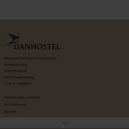
Danhostel Danmarks Vandrerhjem
Hovedkontoret
Vodroffsvej 32
1900 Frederiksberg
CVR nr: 62568011
Book Hostels i udlandet
Om Danhostel
Kontakt
Presse
Generelle vilkår