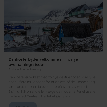
Danhostel byder velkommen til to nye
overnatningssteder
Andreas Mielow Haastrup
Danhostel er vokset med to nye destinationer, som giver
endnu flere muligheder for at opleve både Danmark og
Grønland. Nu kan du overnatte på Kammak Hostel
Sisimiut i Grønland eller vælge de moderne Feriehusene
Hedensted Centret i hjertet af Østjylland.
Læs mere