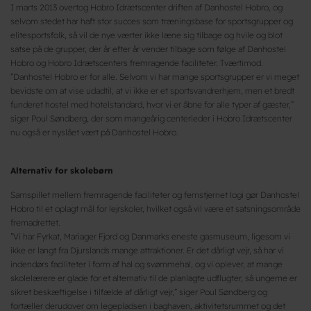
I marts 2013 overtog Hobro Idrætscenter driften af Danhostel Hobro, og
selvom stedet har haft stor succes som træningsbase for sportsgrupper og
elitesportsfolk, så vil de nye værter ikke læne sig tilbage og hvile og blot
satse på de grupper, der år efter år vender tilbage som følge af Danhostel
Hobro og Hobro Idrætscenters fremragende faciliteter. Tværtimod.
”Danhostel Hobro er for alle. Selvom vi har mange sportsgrupper er vi meget
bevidste om at vise udadtil, at vi ikke er et sportsvandrerhjem, men et bredt
funderet hostel med hotelstandard, hvor vi er åbne for alle typer af gæster,”
siger Poul Søndberg, der som mangeårig centerleder i Hobro Idrætscenter
nu også er nyslået vært på Danhostel Hobro.
Alternativ for skolebørn
Samspillet mellem fremragende faciliteter og femstjernet logi gør Danhostel
Hobro til et oplagt mål for lejrskoler, hvilket også vil være et satsningsområde
fremadrettet.
”Vi har Fyrkat, Mariager Fjord og Danmarks eneste gasmuseum, ligesom vi
ikke er langt fra Djurslands mange attraktioner. Er det dårligt vejr, så har vi
indendørs faciliteter i form af hal og svømmehal, og vi oplever, at mange
skolelær
ere er glade for et alternativ til de planlagte udflugter, så ungerne er
sikret beskæftigelse i tilfælde af dårligt vejr,” siger Poul Søndberg og
fortæller derudover om legepladsen i baghaven, aktivitetsrummet og det