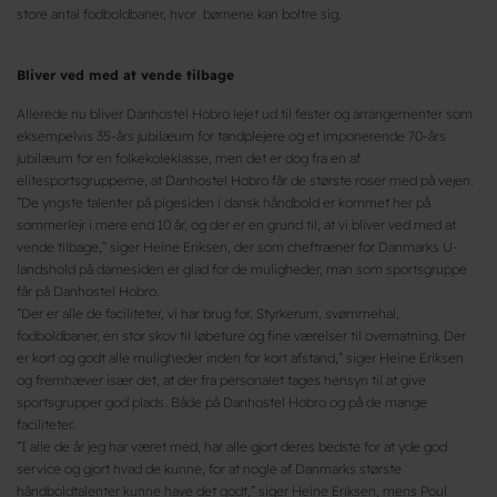
store antal fodboldbaner, hvor børnene kan boltre sig.
Bliver ved med at vende tilbage
Allerede nu bliver Danhostel Hobro lejet ud til fester og arrangementer som
eksempelvis 35-års jubilæum for tandplejere og et imponerende 70-års
jubilæum for en folkekoleklasse, men det er dog fra en af
elitesportsgrupperne, at Danhostel Hobro får de største roser med på vejen.
”De yngste talenter på pigesiden i dansk håndbold er kommet her på
sommerlejr i mere end 10 år, og der er en grund til, at vi bliver ved med at
vende tilbage,” siger Heine Eriksen, der som cheftræner for Danmarks U-
landshold på damesiden er glad for de muligheder, man som sportsgruppe
får på Danhostel Hobro.
”Der er alle de faciliteter, vi har brug for. Styrkerum, svømmehal,
fodboldbaner, en stor skov til løbeture og fine værelser til overnatning. Der
er kort og godt alle muligheder inden for kort afstand,” siger Heine Eriksen
og fremhæver især det, at der fra personalet tages hensyn til at give
sportsgrupper god plads. Både på Danhostel Hobro og på de mange
faciliteter.
”I alle de år jeg har været med, har alle gjort deres bedste for at yde god
service og gjort hvad de kunne, for at nogle af Danmarks største
håndboldtalenter kunne have det godt,” siger Heine Eriksen, mens Poul