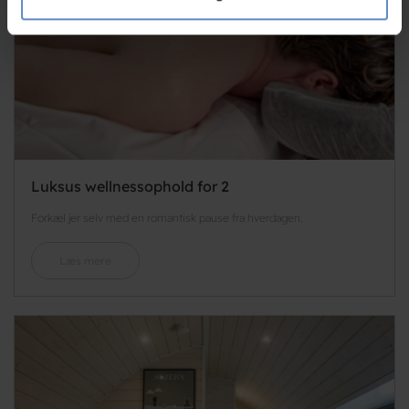
de har indsamlet fra din brug af deres tjenester.
Luksus wellnessophold for 2
Forkæl jer selv med en romantisk pause fra hverdagen.
Læs mere