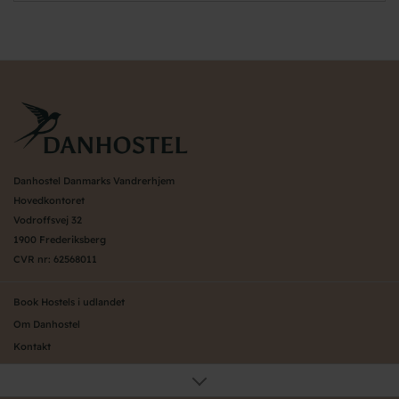
Danhostel Danmarks Vandrerhjem
Hovedkontoret
Vodroffsvej 32
1900 Frederiksberg
CVR nr: 62568011
Book Hostels i udlandet
Om Danhostel
Kontakt
Presse
Generelle vilkår