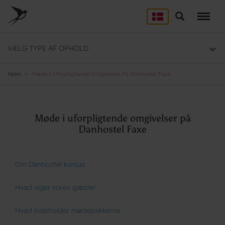
Skip
to
Søg
LEJRSKOLE
main
content
Lejrskoler i hele Danmark
VÆLG TYPE AF OPHOLD
SPORT
Overnatning til dit sportsophold
Hjem
Møde I Uforpligtende Omgivelser På Danhostel Faxe
KURSUS
Mødelokaler og mødepakker
Møde i uforpligtende omgivelser på
Danhostel Faxe
GRUPPER
Overnatning til grupper
Om Danhostel kursus
Hvad siger vores gæster
Hvad indeholder mødepakkerne