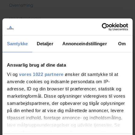
Overnatning
Mødeforplejning
Mødefaciliteter
Samtykke
Detaljer
Annonceindstillinger
Om
Om konference-certificering
Dagsmødecertificering
Ansvarlig brug af dine data
Mødedøgn
Vi og
vores 1022 partnere
ønsker dit samtykke til at
anvende cookies og indsamle persondata om IP-
adresse, ID og din browser til præferencer, statistik og
marketingformål. Disse oplysninger videregives til vores
samarbejdspartnere, der opbevarer og tilgår oplysninger
på din enhed for at vise dig målrettede annoncer, levere
tilpasset indhold, foretage annonce- og indholdsmåling,
lave målgruppeundersøgelser og udvikle tjenester. Se
mere information under
indstillinger
og i vores