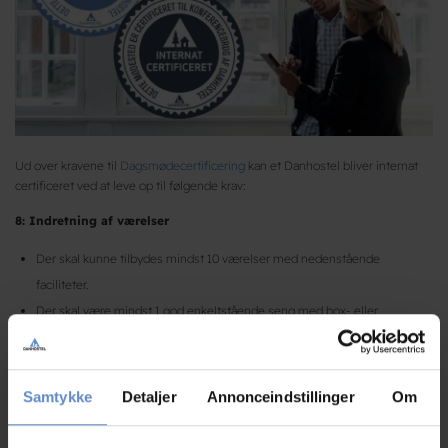
Ud over kravene til
Dagsmødecertificering
kan et Danhostel bliver internat
certificeret ved at leve op til følgende krav:
8: Indretning af værelser
Der skal kunne tilbydes mindst 10 værelser med nedenstående
faciliteter.
Der skal være mindst 1 god enkeltstående seng med box- eller
springmadras på værelset.
Der skal være centralvarme eller anden fastmonteret varmekilde på
værelset
Samtykke
Detaljer
Annonceindstillinger
Om
Der skal være enten aircondition eller mekanisk udluftning (vindue, der
kan åbnes på værelset)