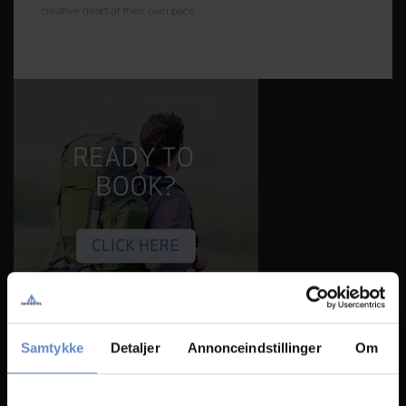
creative heart at their own pace.
Samtykke
Detaljer
Annonceindstillinger
Om