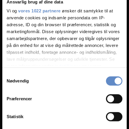
Ansvarlig brug af dine data
Vi og
vores 1022 partnere
ønsker dit samtykke til at
anvende cookies og indsamle persondata om IP-
adresse, ID og din browser til præferencer, statistik og
marketingformål. Disse oplysninger videregives til vores
samarbejdspartnere, der opbevarer og tilgår oplysninger
på din enhed for at vise dig målrettede annoncer, levere
tilpasset indhold, foretage annonce- og indholdsmåling,
lave målgruppeundersøgelser og udvikle tjenester. Se
mere information under
indstillinger
og i vores
persondatapolitik. Du kan altid trække dit samtykke
Places to Eat in Odense
Samtykkevalg
tilbage eller ændre indstillinger fra vores
Nødvendig
Odense offers a variety of cuisine, whether they are meat or
"Cookiedeklaration", eller ved at trykke på "Privacy
vegetarian meals.
trigger" ikonet.
Præferencer
Hvis du tillader det, vil vi også gerne:
READ MORE
Indsamle præcise oplysninger om din placering,
Statistik
der kan være nøjagtig inden for få meter