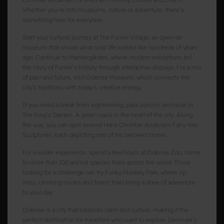
Whether you’re into museums, nature or adventure, there’s
something here for everyone.
Start your cultural journey at The Funen Village, an open-air
museum that shows what rural life looked like hundreds of years
ago. Continue to Møntergården, where modern exhibitions tell
the story of Funen’s history through interactive displays. For a mix
of past and future, visit Odense Museum, which connects the
city’s traditions with today’s creative energy.
If you need a break from sightseeing, pack a picnic and relax in
The King’s Garden. A green oasis in the heart of the city. Along
the way, you can spot several Hans Christian Andersen Fairy-tale
Sculptures, each depicting one of his beloved stories.
For a wilder experience, spend a few hours at Odense Zoo, home
to more than 100 animal species from across the world. Those
looking for a challenge can try Funky Monkey Park, where zip
lines, climbing routes and forest trails bring a dose of adventure
to your day.
Odense is a city that balances calm and culture, making it the
perfect destination for travellers who want to explore Denmark’s