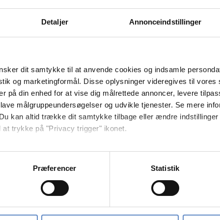
Detaljer
Annonceindstillinger
Recreation room
sker dit samtykke til at anvende cookies og indsamle personda
istik og marketingformål. Disse oplysninger videregives til vore
Free parking
er på din enhed for at vise dig målrettede annoncer, levere tilpas
 lave målgruppeundersøgelser og udvikle tjenester. Se mere inf
TV-lounge
Du kan altid trække dit samtykke tilbage eller ændre indstillinger
 at trykke på "Privacy trigger" ikonet.
så gerne:
sninger om din placering, der kan være nøjagtig inden for få me
Præferencer
Statistik
 baseret på en scanning af dens unikke karakteristika (fingerprin
ebsitet.
se vores indhold og annoncer, til at vise dig funktioner til sociale