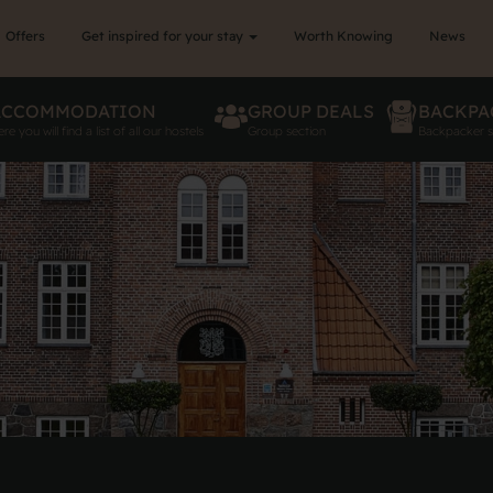
Offers
Get inspired for your stay
Worth Knowing
News
ACCOMMODATION
GROUP DEALS
BACKPA
re you will find a list of all our hostels
Group section
Backpacker s