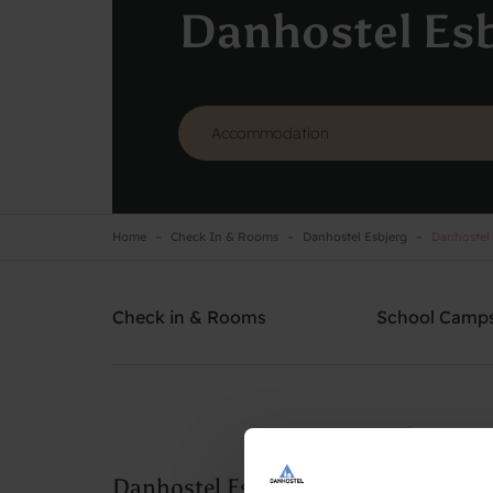
Danhostel Esb
Home
Check In & Rooms
Danhostel Esbjerg
Danhostel E
Danhostel Esbjerg
Need help? Ring:
+45 7512 4258
Check in & Rooms
School Camp
Danhostel Esbjerg facilities