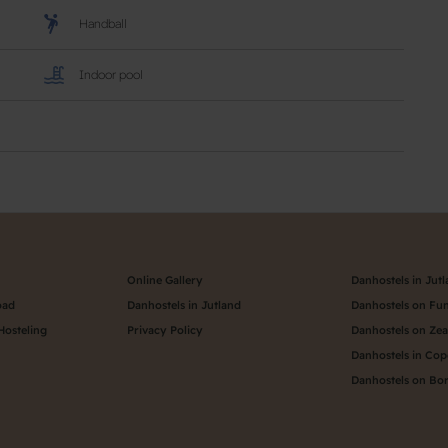
Handball
Indoor pool
Online Gallery
Danhostels in Jut
oad
Danhostels in Jutland
Danhostels on Fu
Hosteling
Privacy Policy
Danhostels on Ze
Danhostels in Co
Danhostels on Bo