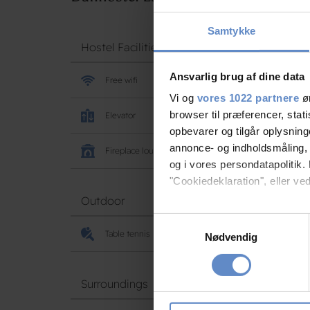
Samtykke
Hostel Facilities
Ansvarlig brug af dine data
Free wifi
Vi og
vores 1022 partnere
øn
browser til præferencer, stat
Elevator
opbevarer og tilgår oplysning
annonce- og indholdsmåling,
Fireplace lounge
og i vores persondatapolitik. 
"Cookiedeklaration", eller ved
Outdoor
Hvis du tillader det, vil vi og
Samtykkevalg
Indsamle præcise oply
Table tennis
Nødvendig
Identificere din enhed
Dine valg anvendes på hele w
Surroundings
Vi bruger cookies til at tilpas