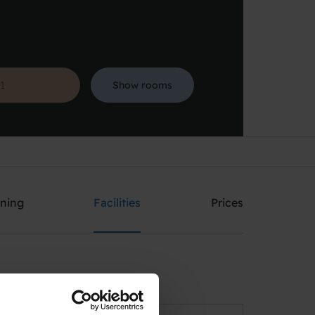
Show rooms
Search
ining
Facilities
Prices