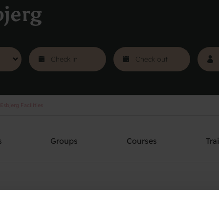
jerg
sbjerg Facilities
s
Groups
Courses
Tra