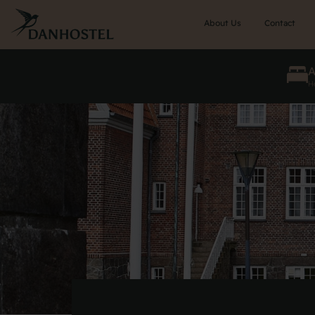
Skip
to
About Us
Contact
main
content
He