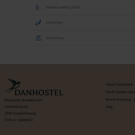
Marked walking trails
Icehockey
Swimming
About Danhostel
Youth hostels abr
Worth knowing - 
Danhostel Hovedkontor
Vodroffsvej 32
FAQ
1900 Frederiksberg
CVR nr: 62568011