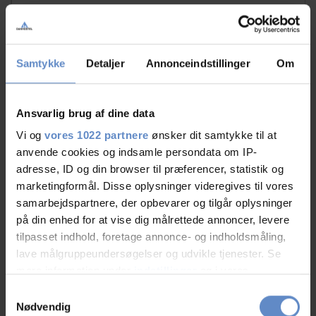
03.Aug.2026
9,50 out of 10
Back rooms are more silent from traffic...
Samtykke
Detaljer
Annonceindstillinger
Om
Ansvarlig brug af dine data
Elise
Vi og
vores 1022 partnere
ønsker dit samtykke til at
Family with children, DK
anvende cookies og indsamle persondata om IP-
adresse, ID og din browser til præferencer, statistik og
marketingformål. Disse oplysninger videregives til vores
02.Aug.2026
10,00 out of 10
samarbejdspartnere, der opbevarer og tilgår oplysninger
på din enhed for at vise dig målrettede annoncer, levere
Alt godt, vi var familie mor og datter voksne så rejse
tilpasset indhold, foretage annonce- og indholdsmåling,
uden børn. Fine comfort værelse. Eneste ting vi
lave målgruppeundersøgelser og udvikle tjenester. Se
savnede var, at værelser kaldes handicapvenligt men
mere information under
indstillinger
og i vores
det er ikke et eneste greb derude sat ved toilettet på
persondatapolitik. Du kan altid trække dit samtykke
Samtykkevalg
væggen man kan holde i, og ingen støttede i siden man
tilbage eller ændre indstillinger fra vores
Nødvendig