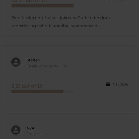
10,00 out of 10
Fine facilitrter i fælkes køkken. Gode udendørs
omtåder og nabo til miniby, svømmeland
Steffen
Family with children, DK
17.Jul.2026
8,33 out of 10
N/A
Couple, DK