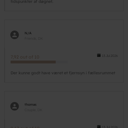
tidspunkter af døgnet.
N/A
Friends, DK
13.Jul.2026
7,92 out of 10
Der kunne godt have været et fjernsyn i fællesrummet
thomas
Couple, DK
13.Jul.2026