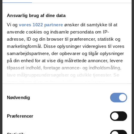
06.Aug.2026
6,67 out of 10
Ansvarlig brug af dine data
Vi og
vores 1022 partnere
ønsker dit samtykke til at
anvende cookies og indsamle persondata om IP-
adresse, ID og din browser til præferencer, statistik og
marketingformål. Disse oplysninger videregives til vores
N/A
Sports groups, DK
samarbejdspartnere, der opbevarer og tilgår oplysninger
på din enhed for at vise dig målrettede annoncer, levere
tilpasset indhold, foretage annonce- og indholdsmåling,
04.Aug.2026
9,17 out of 10
lave målgruppeundersøgelser og udvikle tjenester. Se
mere information under
indstillinger
og i vores
persondatapolitik. Du kan altid trække dit samtykke
Samtykkevalg
tilbage eller ændre indstillinger fra vores
Nødvendig
"Cookiedeklaration", eller ved at trykke på "Privacy
trigger" ikonet.
N/A
Præferencer
Family with children, DE
Hvis du tillader det, vil vi også gerne:
Indsamle præcise oplysninger om din placering,