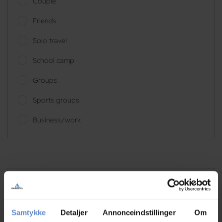
Couple
Friends
Solo travel
School camp
Groups
Sports groups
Business/work
kim
Family with children, DK
Samtykke
Detaljer
Annonceindstillinger
Om