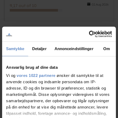
02.Aug.2026
9,17 out of 10
gitte
Couple, DK
Samtykke
Detaljer
Annonceindstillinger
Om
02.Aug.2026
7,50 out of 10
Ansvarlig brug af dine data
Vi og
vores 1022 partnere
ønsker dit samtykke til at
anvende cookies og indsamle persondata om IP-
adresse, ID og din browser til præferencer, statistik og
marketingformål. Disse oplysninger videregives til vores
Jette
samarbejdspartnere, der opbevarer og tilgår oplysninger
Friends, DK
på din enhed for at vise dig målrettede annoncer, levere
tilpasset indhold, foretage annonce- og indholdsmåling,