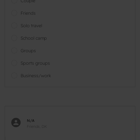
Couple
Friends
Solo travel
School camp
Groups
Sports groups
Business/work
N/A
Friends, DK