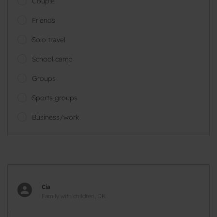
Couple
Friends
Solo travel
School camp
Groups
Sports groups
Business/work
Cia
Family with children, DK