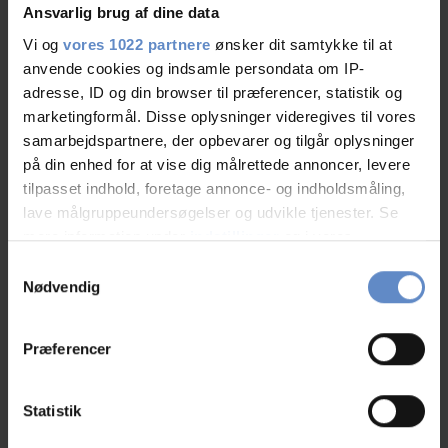
Ansvarlig brug af dine data
Vi og
vores 1022 partnere
ønsker dit samtykke til at
anvende cookies og indsamle persondata om IP-
Kenneth
adresse, ID og din browser til præferencer, statistik og
Family with children, DK
marketingformål. Disse oplysninger videregives til vores
samarbejdspartnere, der opbevarer og tilgår oplysninger
på din enhed for at vise dig målrettede annoncer, levere
31.Jul.2026
8,33 out of 10
tilpasset indhold, foretage annonce- og indholdsmåling,
lave målgruppeundersøgelser og udvikle tjenester. Se
mere information under
indstillinger
og i vores
persondatapolitik. Du kan altid trække dit samtykke
Samtykkevalg
tilbage eller ændre indstillinger fra vores
Nødvendig
"Cookiedeklaration", eller ved at trykke på "Privacy
Mette
Family with children, DK
trigger" ikonet.
Præferencer
Hvis du tillader det, vil vi også gerne:
30.Jul.2026
8,33 out of 10
Indsamle præcise oplysninger om din placering,
Statistik
der kan være nøjagtig inden for få meter