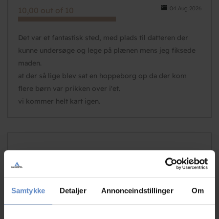
04.Aug.2026
10,00 out of 10
Det var et fantastisk sted, med plads til datteren der
kunne undersøge og lege på plænen mens jeg fiksede
maden.
at der så lige blev sat en hoppeborg op da der kom
flere børn var prikken over i'et.
vi kommer helt kart igen.
N/A
Family with children, DK
Samtykke
Detaljer
Annonceindstillinger
Om
31.Jul.2026
8,75 out of 10