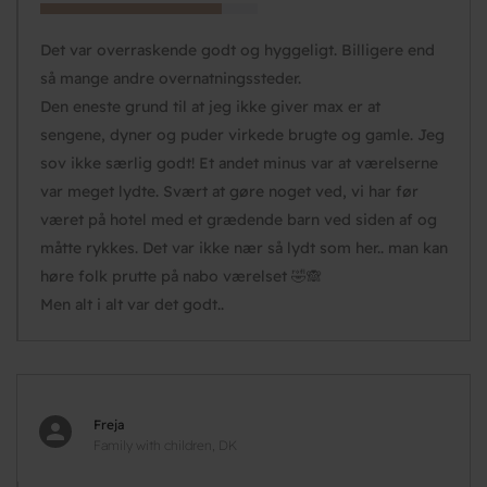
Det var overraskende godt og hyggeligt. Billigere end
så mange andre overnatningssteder.
Den eneste grund til at jeg ikke giver max er at
sengene, dyner og puder virkede brugte og gamle. Jeg
sov ikke særlig godt! Et andet minus var at værelserne
var meget lydte. Svært at gøre noget ved, vi har før
været på hotel med et grædende barn ved siden af og
måtte rykkes. Det var ikke nær så lydt som her.. man kan
høre folk prutte på nabo værelset 🤣🙈
Men alt i alt var det godt..
Freja
Family with children, DK