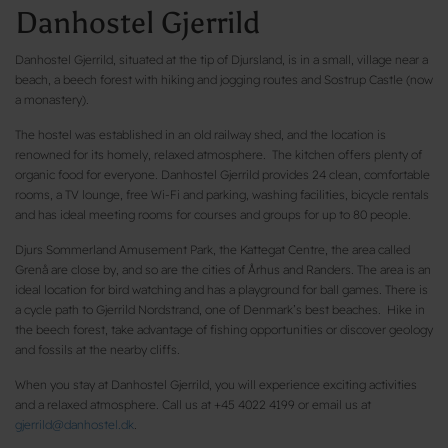
Danhostel Gjerrild
Danhostel Gjerrild, situated at the tip of Djursland, is in a small, village near a
beach, a beech forest with hiking and jogging routes and Sostrup Castle (now
a monastery).
The hostel was established in an old railway shed, and the location is
renowned for its homely, relaxed atmosphere. The kitchen offers plenty of
organic food for everyone. Danhostel Gjerrild provides 24 clean, comfortable
rooms, a TV lounge, free Wi-Fi and parking, washing facilities, bicycle rentals
and has ideal meeting rooms for courses and groups for up to 80 people.
Djurs Sommerland Amusement Park, the Kattegat Centre, the area called
Grenå are close by, and so are the cities of Århus and Randers. The area is an
ideal location for bird watching and has a playground for ball games. There is
a cycle path to Gjerrild Nordstrand, one of Denmark’s best beaches. Hike in
the beech forest, take advantage of fishing opportunities or discover geology
and fossils at the nearby cliffs.
When you stay at Danhostel Gjerrild, you will experience exciting activities
and a relaxed atmosphere. Call us at +45 4022 4199 or email us at
gjerrild@danhostel.dk
.