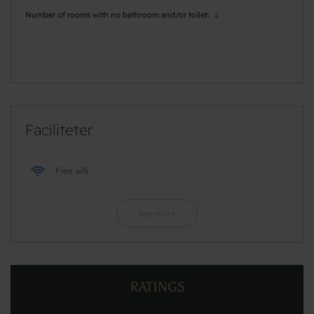
Number of rooms with no bathroom and/or toilet
4
Faciliteter
Free wifi
See more
RATINGS