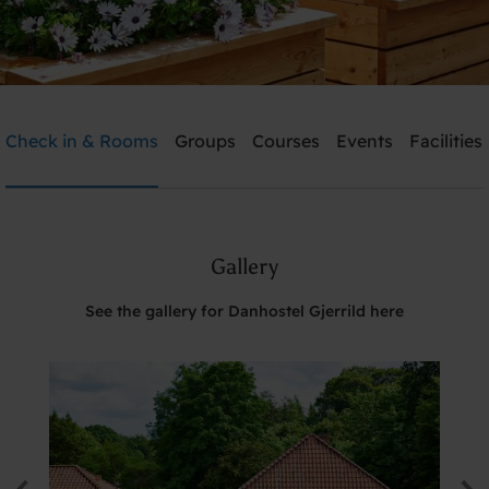
Danhostel Gjerrild
Check in & Rooms
Groups
Courses
Events
Facilities
Need help? Ring:
+45 4022 4199
Gallery
Search
See the gallery for Danhostel Gjerrild here