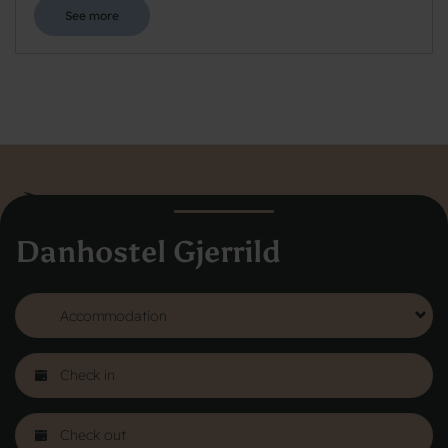
See more
Danhostel Gjerrild
Danhostel Hovedkontor
Vodroffsvej 32
1900 Frederiksberg
CVR nr: 62568011
About Danhostel
Youth hostels abroad
Worth knowing - Hosteling