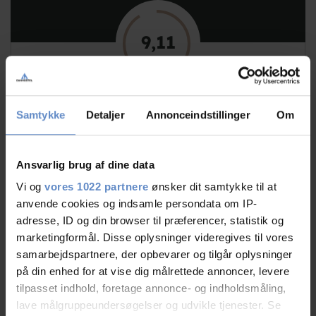
9,11
9,11 out of 10
Based on 46 reviews
Samtykke
Detaljer
Annonceindstillinger
Om
See more
Ansvarlig brug af dine data
Vi og
vores 1022 partnere
ønsker dit samtykke til at
anvende cookies og indsamle persondata om IP-
adresse, ID og din browser til præferencer, statistik og
marketingformål. Disse oplysninger videregives til vores
Staff/service
9,67 out of 10
samarbejdspartnere, der opbevarer og tilgår oplysninger
på din enhed for at vise dig målrettede annoncer, levere
Facilities
8,59 out of 10
tilpasset indhold, foretage annonce- og indholdsmåling,
lave målgruppeundersøgelser og udvikle tjenester. Se
Catering
9,32 out of 10