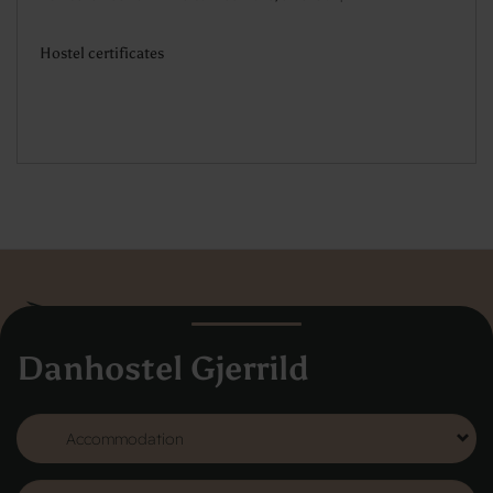
Hostel certificates
Danhostel Gjerrild
Danhostel Hovedkontor
Vodroffsvej 32
1900 Frederiksberg
CVR nr: 62568011