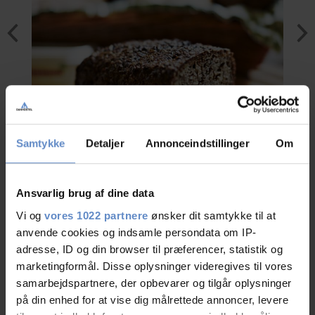
Samtykke
Detaljer
Annonceindstillinger
Om
Events
Ansvarlig brug af dine data
Vi og
vores 1022 partnere
ønsker dit samtykke til at
Hold your next event at Danhostel Gjerrild located in the scenic area of North
anvende cookies og indsamle persondata om IP-
Djursland between the beach and the forest.
adresse, ID og din browser til præferencer, statistik og
We receive many inquiries regarding events at Danhostel Gjerrild and we are
marketingformål. Disse oplysninger videregives til vores
pleased to inform you that we provide cosy rooms and good facilities to
samarbejdspartnere, der opbevarer og tilgår oplysninger
create the perfect setting for any event. Whether you plan a wedding,
på din enhed for at vise dig målrettede annoncer, levere
confirmation, christening, birthday, or any other special occasion, we look
forward to seeing you. You and our chef can organise the perfect menu for