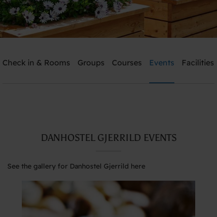
Danhostel Gjerrild
Check in & Rooms
Groups
Courses
Events
Facilities
Need help? Ring:
+45 4022 4199
Search
DANHOSTEL GJERRILD EVENTS
See the gallery for Danhostel Gjerrild here