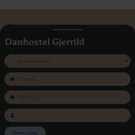
Danhostel Gjerrild
Danhostel Hovedkontor
Vodroffsvej 32
1900 Frederiksberg
CVR nr: 62568011
About Danhostel
Youth hostels abroad
Worth knowing - Hosteling
FAQ
Online Gallery
Danhostels in Jutland
Show rooms
Privacy Policy
Copyright © 2026 All rights reserved Danhostel