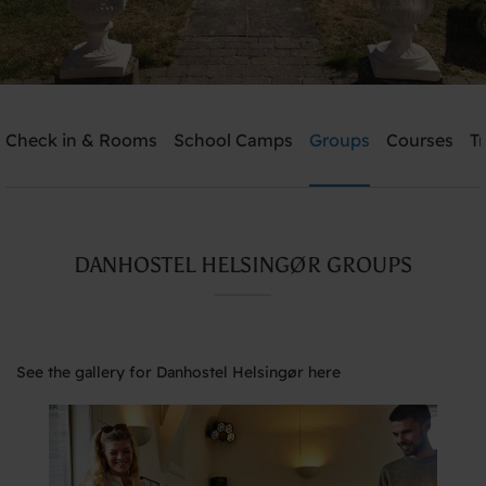
Check in & Rooms
School Camps
Groups
Courses
T
Send me an offer
Danhostel Helsingør
DANHOSTEL HELSINGØR GROUPS
Need help? Ring:
+45 4928 4949
See the gallery for Danhostel Helsingør here