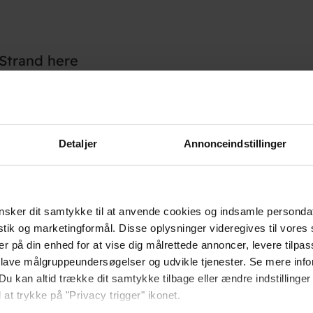
 Strand here
Detaljer
Annonceindstillinger
sker dit samtykke til at anvende cookies og indsamle personda
istik og marketingformål. Disse oplysninger videregives til vore
er på din enhed for at vise dig målrettede annoncer, levere tilpas
 lave målgruppeundersøgelser og udvikle tjenester. Se mere inf
Du kan altid trække dit samtykke tilbage eller ændre indstillinger
 at trykke på "Privacy trigger" ikonet.