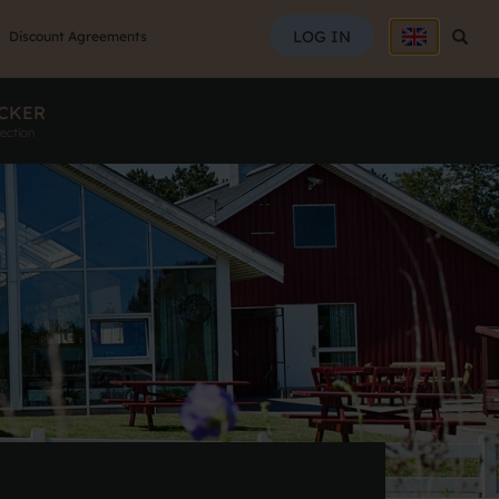
SEAR
LOG IN
Searc
Discount Agreements
CKER
ection