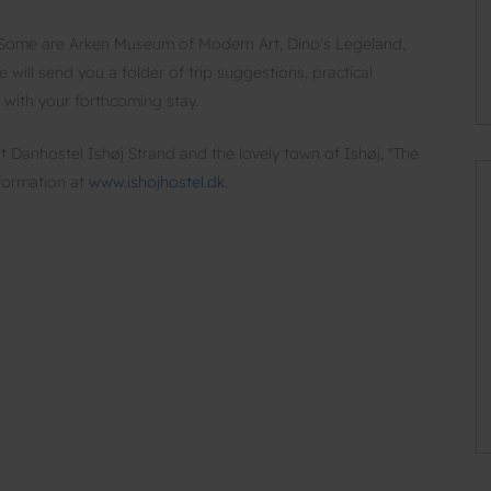
a. Some are Arken Museum of Modern Art, Dino's Legeland,
ill send you a folder of trip suggestions, practical
 with your forthcoming stay.
Danhostel Ishøj Strand and the lovely town of Ishøj, "The
formation at
www.ishojhostel.dk
.