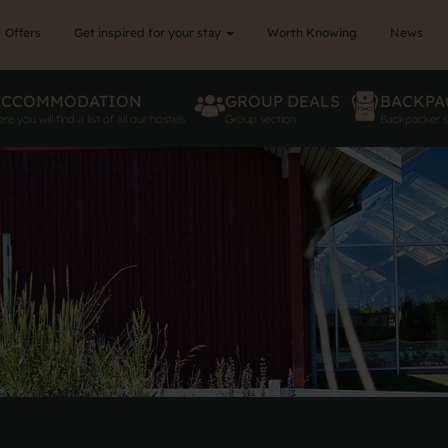
Offers
Get inspired for your stay
Worth Knowing
News
ACCOMMODATION
GROUP DEALS
BACKPA
re you will find a list of all our hostels
Group section
Backpacker s