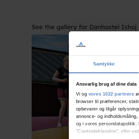
See the gallery for Danhostel Ishoj
Samtykke
Ansvarlig brug af dine data
Vi og
vores 1022 partnere
øn
browser til præferencer, stat
opbevarer og tilgår oplysning
annonce- og indholdsmåling,
og i vores persondatapolitik. 
"Cookiedeklaration", eller ved