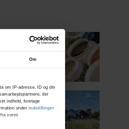
Om
ta om IP-adresse, ID og din
s samarbejdspartnere, der
set indhold, foretage
ormation under
indstillinger
 fra vores