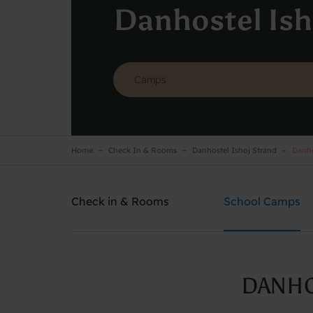
Danhostel Ish
Home
Check In & Rooms
Danhostel Ishoj Strand
Danho
Danhostel Ishoj Strand
Need help? Ring:
+45 4353 5015
Check in & Rooms
School Camps
DANHO