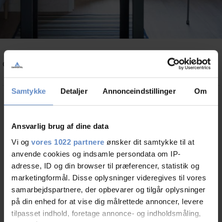
Danhostel Maribo
Check in & Rooms
Groups
Facilities
Prices
Need help? Ring:
51791276
Samtykke
Detaljer
Annonceindstillinger
Om
Search
Ansvarlig brug af dine data
Danhostel Maribo prices
Vi og
vores 1022 partnere
ønsker dit samtykke til at
anvende cookies og indsamle persondata om IP-
adresse, ID og din browser til præferencer, statistik og
Address and contact info
marketingformål. Disse oplysninger videregives til vores
samarbejdspartnere, der opbevarer og tilgår oplysninger
Address
Ved Stadion 2B, 4930 Maribo
på din enhed for at vise dig målrettede annoncer, levere
Telephone
51791276
tilpasset indhold, foretage annonce- og indholdsmåling,