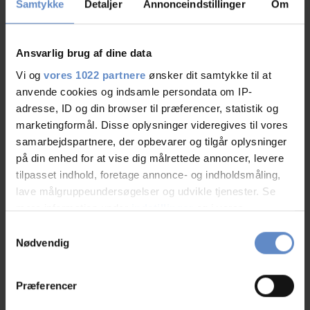
Samtykke
Detaljer
Annonceindstillinger
Om
Ansvarlig brug af dine data
Vi og
vores 1022 partnere
ønsker dit samtykke til at
anvende cookies og indsamle persondata om IP-
adresse, ID og din browser til præferencer, statistik og
marketingformål. Disse oplysninger videregives til vores
samarbejdspartnere, der opbevarer og tilgår oplysninger
på din enhed for at vise dig målrettede annoncer, levere
tilpasset indhold, foretage annonce- og indholdsmåling,
Lejrskole på Danhostel Skansen /
lave målgruppeundersøgelser og udvikle tjenester. Se
Nørresundby
mere information under
indstillinger
og i vores
persondatapolitik. Du kan altid trække dit samtykke
Samtykkevalg
tilbage eller ændre indstillinger fra vores
Nødvendig
"Cookiedeklaration", eller ved at trykke på "Privacy
Address and contact info
trigger" ikonet.
Præferencer
Address
Lerumbakken 11, 9400
Hvis du tillader det, vil vi også gerne: