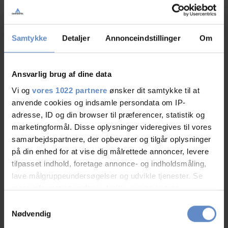
07.Aug.2026
9,50 out of 10
Samtykke
Detaljer
Annonceindstillinger
Om
Ansvarlig brug af dine data
N/A
Family with children, DK
Vi og
vores 1022 partnere
ønsker dit samtykke til at
anvende cookies og indsamle persondata om IP-
adresse, ID og din browser til præferencer, statistik og
07.Aug.2026
7,08 out of 10
marketingformål. Disse oplysninger videregives til vores
samarbejdspartnere, der opbevarer og tilgår oplysninger
på din enhed for at vise dig målrettede annoncer, levere
tilpasset indhold, foretage annonce- og indholdsmåling,
lave målgruppeundersøgelser og udvikle tjenester. Se
mere information under
indstillinger
og i vores
N/A
persondatapolitik. Du kan altid trække dit samtykke
Family with children, DK
Samtykkevalg
tilbage eller ændre indstillinger fra vores
Nødvendig
"Cookiedeklaration", eller ved at trykke på "Privacy