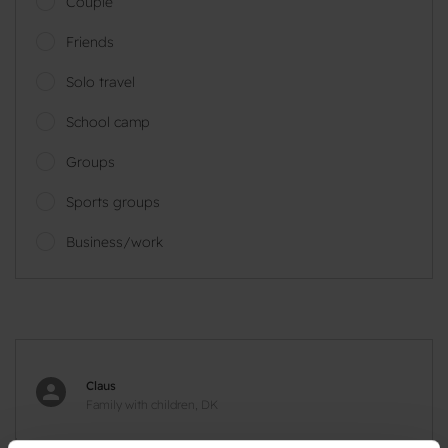
Couple
Friends
Solo travel
School camp
Groups
Sports groups
Business/work
Claus
Family with children, DK