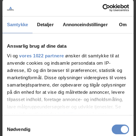
RATINGS
Samtykke
Detaljer
Annonceindstillinger
Om
9,47
Ansvarlig brug af dine data
Vi og
vores 1022 partnere
ønsker dit samtykke til at
anvende cookies og indsamle persondata om IP-
9,47 out of 10
adresse, ID og din browser til præferencer, statistik og
Based on 98 reviews
marketingformål. Disse oplysninger videregives til vores
samarbejdspartnere, der opbevarer og tilgår oplysninger
See more
på din enhed for at vise dig målrettede annoncer, levere
tilpasset indhold, foretage annonce- og indholdsmåling,
lave målgruppeundersøgelser og udvikle tjenester. Se
mere information under
indstillinger
og i vores
persondatapolitik. Du kan altid trække dit samtykke
Samtykkevalg
Staff/service
9,54 out of 10
tilbage eller ændre indstillinger fra vores
Nødvendig
"Cookiedeklaration", eller ved at trykke på "Privacy