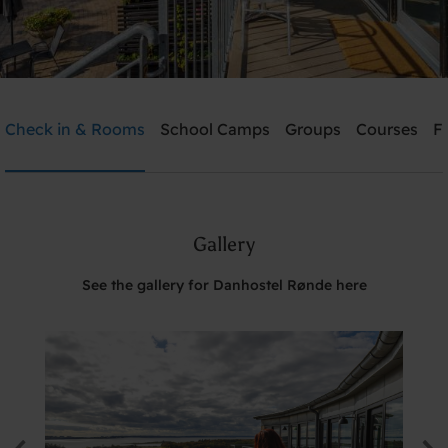
Danhostel Rønde
Check in & Rooms
School Camps
Groups
Courses
Fa
Need help? Ring:
+45 40 40 18 11
Gallery
Search
See the gallery for Danhostel Rønde here