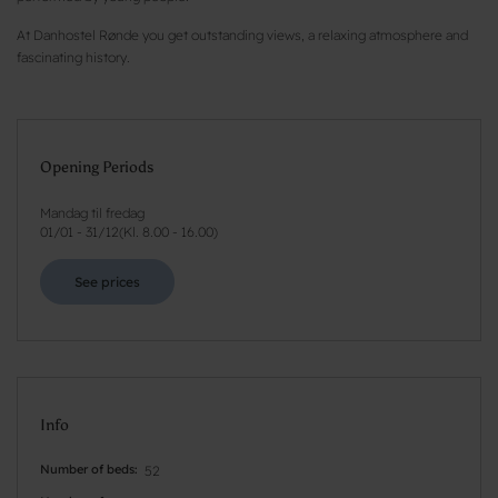
At Danhostel Rønde you get outstanding views, a relaxing atmosphere and
fascinating history.
Opening Periods
Mandag til fredag
01/01
-
31/12
(
Kl. 8.00 - 16.00
)
See prices
Info
Number of beds
52