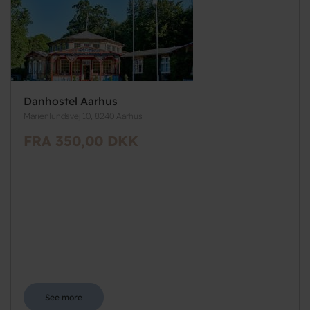
Danhostel Aarhus
Marienlundsvej 10, 8240 Aarhus
FRA 350,00 DKK
See more