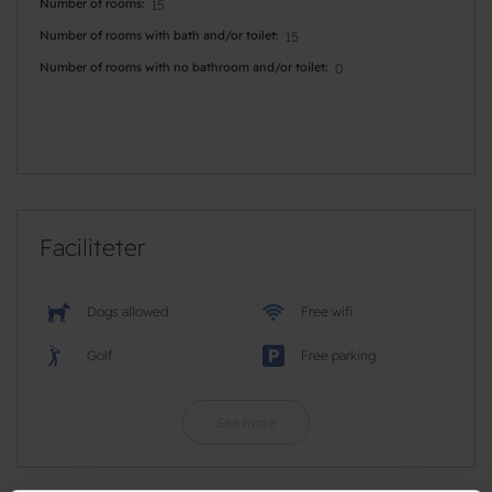
Number of rooms
15
Number of rooms with bath and/or toilet
15
Number of rooms with no bathroom and/or toilet
0
Faciliteter
Dogs allowed
Free wifi
Golf
Free parking
See more