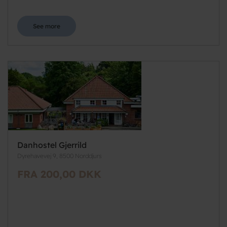
See more
Danhostel Gjerrild
Dyrehavevej 9, 8500 Norddjurs
FRA 200,00 DKK