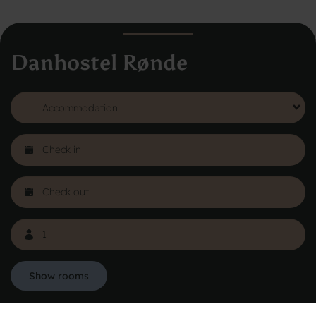
Danhostel Rønde
See more
Show rooms