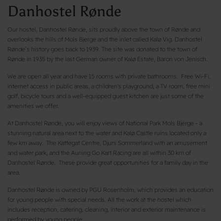
Danhostel Rønde
Our hostel, Danhostel Rønde, sits proudly above the town of Rønde and
overlooks the hills of Mols Bjerge and the inlet called Kalø Vig. Danhostel
Rønde’s history goes back to 1939. The site was donated to the town of
Rønde in 1935 by the last German owner of Kalø Estate, Baron von Jenisch.
We are open all year and have 15 rooms with private bathrooms. Free Wi-Fi,
internet access in public areas, a children's playground, a TV room, free mini
golf, bicycle tours and a well-equipped guest kitchen are just some of the
amenities we offer.
At Danhostel Rønde, you will enjoy views of National Park Mols Bjerge - a
stunning natural area next to the water and Kalø Castle ruins located only a
few km away. The Kattegat Centre, Djurs Sommerland with an amusement
and water park, and the Auning Go Kart Racing are all within 30 km of
Danhostel Rønde. These provide great opportunities for a family day in the
area.
Danhostel Rønde is owned by PGU Rosenholm, which provides an education
for young people with special needs. All the work at the hostel which
includes reception, catering, cleaning, interior and exterior maintenance is
performed by young people.