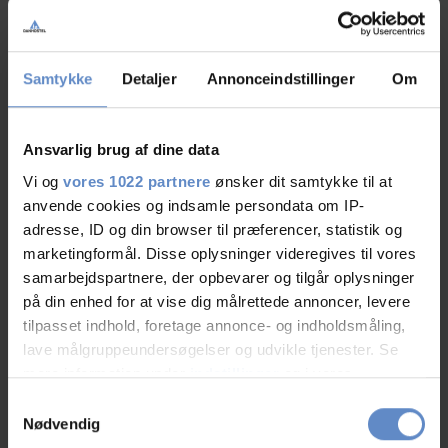
Samtykke
Detaljer
Annonceindstillinger
Om
Ansvarlig brug af dine data
Vi og
vores 1022 partnere
ønsker dit samtykke til at
anvende cookies og indsamle persondata om IP-
adresse, ID og din browser til præferencer, statistik og
marketingformål. Disse oplysninger videregives til vores
Groups
samarbejdspartnere, der opbevarer og tilgår oplysninger
på din enhed for at vise dig målrettede annoncer, levere
Rønde Hostel offers the perfect location with a great view for all types of
tilpasset indhold, foretage annonce- og indholdsmåling,
group events. Both leisure and business. There are room for 50 guests in our
lave målgruppeundersøgelser og udvikle tjenester. Se
two banquet facilities and there is also the possibility for accommodation
mere information under
indstillinger
og i vores
with breakfast after the event.
persondatapolitik. Du kan altid trække dit samtykke
Samtykkevalg
tilbage eller ændre indstillinger fra vores
Nødvendig
Write us an e-mail for a non-binding offer where we can talk more about the
"Cookiedeklaration", eller ved at trykke på "Privacy