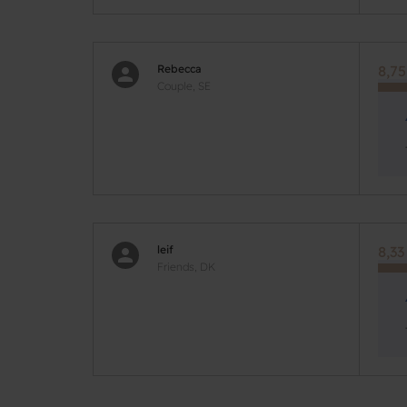
Rebecca
8,75
Couple, SE
leif
8,33
Friends, DK