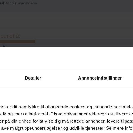
Tak for din anmeldelse.
 out of 10
Danhostel Sandvig
Tak for din anmeldelse.
Detaljer
Annonceindstillinger
 out of 10
sker dit samtykke til at anvende cookies og indsamle personda
enligt personale. Vi stod og skulle klæde om til bryllup.
istik og marketingformål. Disse oplysninger videregives til vore
ov til at checke tidligt ind.
er på din enhed for at vise dig målrettede annoncer, levere tilpas
 lave målgruppeundersøgelser og udvikle tjenester. Se mere inf