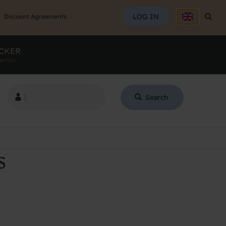
SEAR
LOG IN
Searc
Discount Agreements
CKER
ection
Search
S