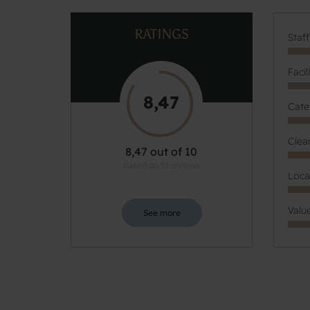
RATINGS
Staf
Facil
8,47
Cate
Clea
8,47 out of 10
Based on 51 reviews
Loca
Valu
See more