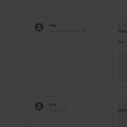
Mille
8,75
Family with children, DK
Rart
N/A
9,17
Couple, DK