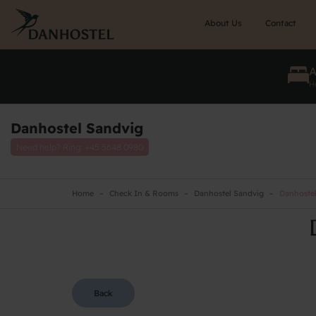
Skip
to
About Us
Contact
main
content
He
Danhostel Sandvig
Need help? Ring:
+45 5648 0980
Home
Check In & Rooms
Danhostel Sandvig
Danhostel
Back