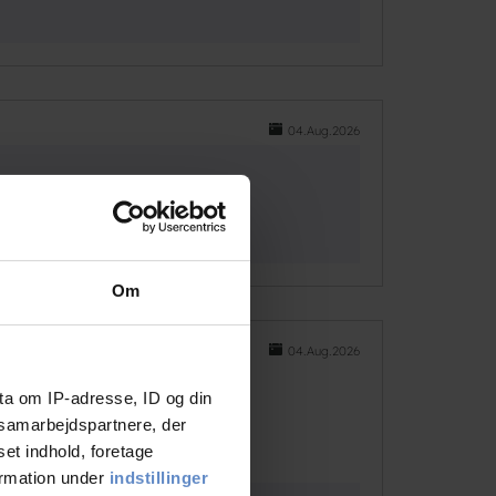
04.Aug.2026
Om
04.Aug.2026
ta om IP-adresse, ID og din
s samarbejdspartnere, der
set indhold, foretage
ormation under
indstillinger