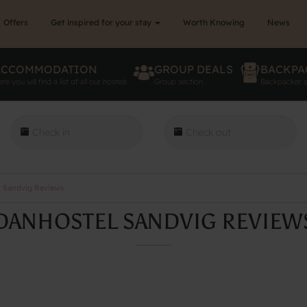
Offers
Get inspired for your stay
Worth Knowing
News
ACCOMMODATION
GROUP DEALS
BACKPA
re you will find a list of all our hostels
Group section
Backpacker s
 Sandvig Reviews
DANHOSTEL SANDVIG REVIEW