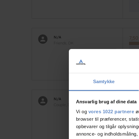
N/A
7,50
Friends, DK
Samtykke
N/A
9,58
Ansvarlig brug af dine data
Couple, DK
Vi og
vores 1022 partnere
øn
Så v
browser til præferencer, stat
Fik l
opbevarer og tilgår oplysning
annonce- og indholdsmåling,