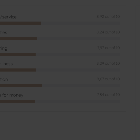
f/service
8,92 out of 10
ities
8,24 out of 10
ring
7,97 out of 10
nliness
8,09 out of 10
tion
9,07 out of 10
e for money
7,84 out of 10