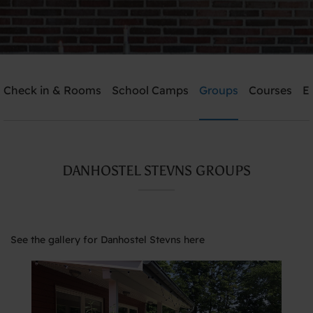
Check in & Rooms
School Camps
Groups
Courses
E
Send me an offer
Danhostel Stevns
DANHOSTEL STEVNS GROUPS
Need help? Ring:
+45 5650 2022
See the gallery for Danhostel Stevns here