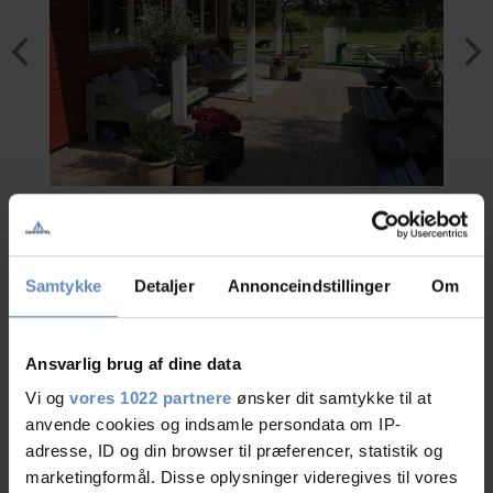
Samtykke
Detaljer
Annonceindstillinger
Om
Groups
Book Your Next Group Accommodation at Danhostel Store Heddinge and
Ansvarlig brug af dine data
Take a Trip to the UNESCO World Heritage Site, Stevns Cliff (Klint)
Vi og
vores 1022 partnere
ønsker dit samtykke til at
Danhostel Store Heddinge lies in a quiet location in the centre of Store
anvende cookies og indsamle persondata om IP-
Heddinge. We are on the Stevns Peninsula near the UNESCO World
Heritage Site, Stevns Cliff. Close to us are football fields, swimming pool
adresse, ID og din browser til præferencer, statistik og
and sports facilities. Each year we host many training camps who use as a
marketingformål. Disse oplysninger videregives til vores
base for football, swimming, dancing, etc.