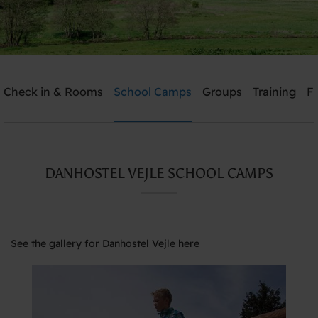
Check in & Rooms
School Camps
Groups
Training
Fa
Send me an offer
Danhostel Vejle
DANHOSTEL VEJLE SCHOOL CAMPS
Need help? Ring:
+45 7582 5188
See the gallery for Danhostel Vejle here