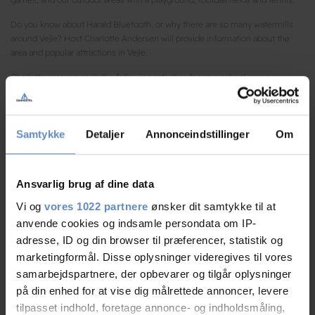
Do you know about Harald Bluetooth, or why there are so many watermills
around Vejle? Host Charlotte Andersen will provide information about the
area and popular attractions in Vejle.
Charlotte recommends the following activities for your school camp:
- Økolariet, Vejle Art Museum
- Sirius Observatory
Samtykke
Detaljer
Annonceindstillinger
Om
- Bindeballe Grocery Store
Ansvarlig brug af dine data
- Jelling Monuments, a UNESCO World Heritage Site.
Vi og
vores 1022 partnere
ønsker dit samtykke til at
Prepare your packed lunches, and we will provide full board for school camps
anvende cookies og indsamle persondata om IP-
and groups. We prepare a breakfast buffet and dinner based on your specific
adresse, ID og din browser til præferencer, statistik og
needs.
marketingformål. Disse oplysninger videregives til vores
We look forward to welcoming your school camp to Danhostel Vejle. For
samarbejdspartnere, der opbevarer og tilgår oplysninger
additional information, please contact us at +45 7582 5188 or email us
på din enhed for at vise dig målrettede annoncer, levere
at
info@vejle-danhostel.dk
.
tilpasset indhold, foretage annonce- og indholdsmåling,