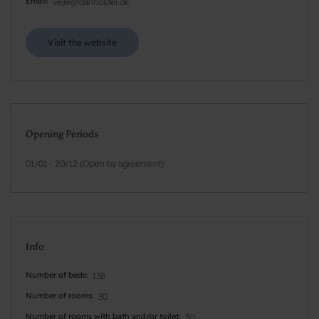
Email
vejle@danhostel.dk
Visit the website
Opening Periods
01/01 - 20/12 (Open by agreement)
Info
Number of beds
138
Number of rooms
30
Number of rooms with bath and/or toilet
30