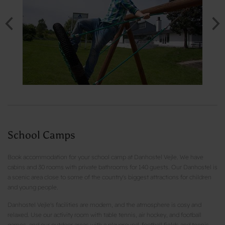
School Camps
Book accommodation for your school camp at Danhostel Vejle. We have
cabins and 30 rooms with private bathrooms for 140 guests. Our Danhostel is
a scenic area close to some of the country's biggest attractions for children
and young people.
Danhostel Vejle's facilities are modern, and the atmosphere is cosy and
relaxed. Use our activity room with table tennis, air hockey, and football
games, and our outdoor areas with a playground, football fields and tennis.