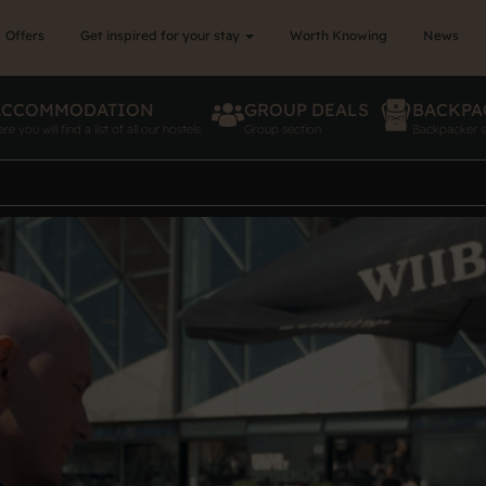
Offers
Get inspired for your stay
Worth Knowing
News
ACCOMMODATION
GROUP DEALS
BACKPA
re you will find a list of all our hostels
Group section
Backpacker s