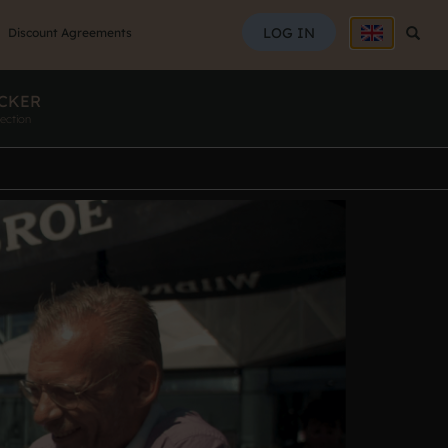
SEAR
LOG IN
Searc
Discount Agreements
CKER
ection