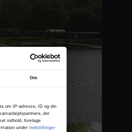
Om
ta om IP-adresse, ID og din
s samarbejdspartnere, der
set indhold, foretage
ormation under
indstillinger