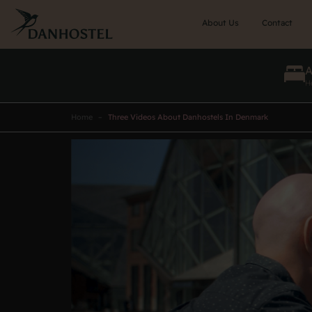
Skip
to
About Us
Contact
main
content
He
Home
Three Videos About Danhostels In Denmark