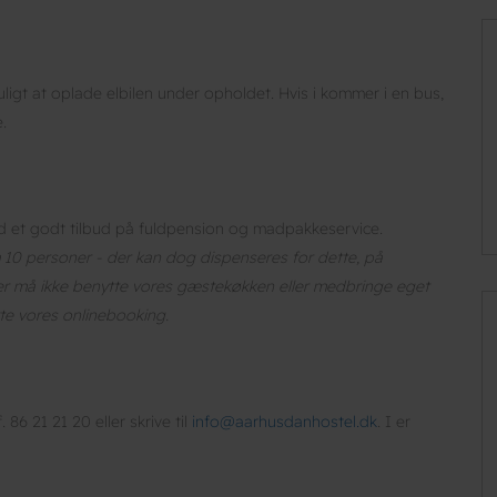
muligt at oplade elbilen under opholdet. Hvis i kommer i en bus,
.
id et godt tilbud på fuldpension og madpakkeservice.
10 personer - der kan dog dispenseres for dette, på
per må ikke benytte vores gæstekøkken eller medbringe eget
tte vores onlinebooking.
86 21 21 20 eller skrive til
info@aarhusdanhostel.dk
. I er