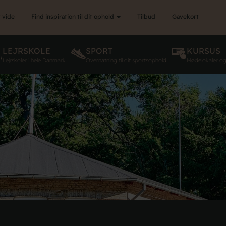
 vide
Find inspiration til dit ophold
Tilbud
Gavekort
LEJRSKOLE
SPORT
KURSUS
Lejrskoler i hele Danmark
Overnatning til dit sportsophold
Mødelokaler o