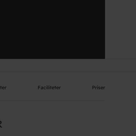
Send mig et tilbud
ter
Faciliteter
Priser
R