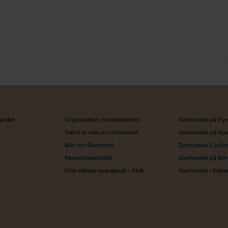
landet
Organisation (hovedkontor)
Danhostels på Fy
Værd at vide om Danhostel
Danhostels på Sjæ
Bliv nyt Danhostel
Danhostels i Jylla
Persondatapolitik
Danhostels på Bo
Ofte stillede spørgsmål - FAQ
Danhostels i Køb