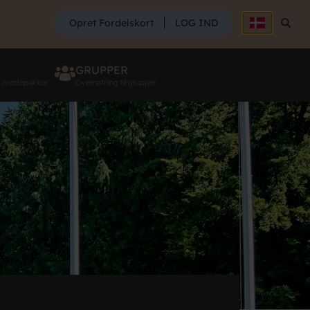
SØG
Opret Fordelskort
LOG IND
Søg
GRUPPER
g mødepakker
Overnatning til grupper