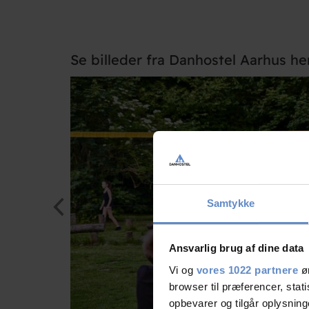
Se billeder fra Danhostel Aarhus he
Samtykke
Ansvarlig brug af dine data
Vi og
vores 1022 partnere
øn
browser til præferencer, stat
opbevarer og tilgår oplysning