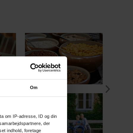
Om
ta om IP-adresse, ID og din
s samarbejdspartnere, der
set indhold, foretage