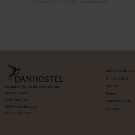
Vi glæder os til at byde jer velkommen!
Book Hostels i ud
Om Danhostel
Kontakt
Danhostel Danmarks Vandrerhjem
Hovedkontoret
Presse
Vodroffsvej 32
Generelle vilkår
1900 Frederiksberg
Nyheder
CVR nr: 62568011