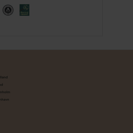
n
lland
nd
rnholm
enhavn