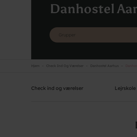
Danhostel Aa
Hjem
Check Ind Og Værelser
Danhostel Aarhus
Danhos
Danhostel Aarhus
Brug for hjælp? Ring
+45 8621 2120
Check ind og værelser
Lejrskole