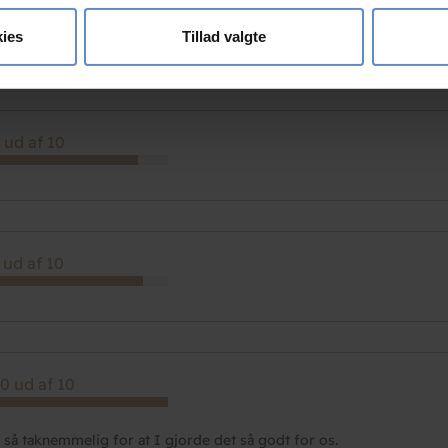
se vores indhold og annoncer, til at vise dig funktioner til sociale
0 ud af 10
oplysninger om din brug af vores hjemmeside med vores partnere i
ies
Tillad valgte
ysepartnere. Vores partnere kan kombinere disse data med andr
et fra din brug af deres tjenester.
 ud af 10
 ud af 10
0 ud af 10
r så taknemmelig for at I gjorde det så godt for os.