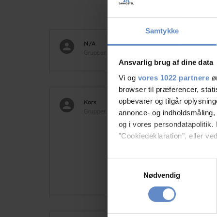
Samtykke
N/A
8,33
Grupper, DK
Ansvarlig brug af dine data
Vi og
vores 1022 partnere
øn
browser til præferencer, stat
opbevarer og tilgår oplysning
Kors
8,33
Grupper, DK
annonce- og indholdsmåling,
og i vores persondatapolitik. 
Var 
"Cookiedeklaration", eller ved
Jeg 
Dejl
Hvis du tillader det, vil vi og
Samtykkevalg
Mvh
Indsamle præcise oply
Nødvendig
Dagg
Identificere din enhed
Dine valg anvendes på hele w