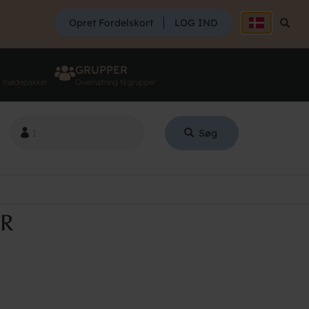
SØG
Opret Fordelskort
LOG IND
Søg
GRUPPER
g mødepakker
Overnatning til grupper
Søg
ER