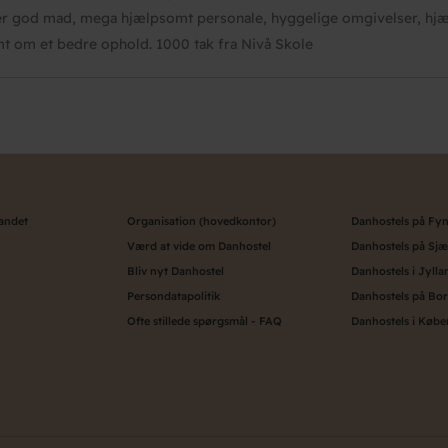
r god mad, mega hjælpsomt personale, hyggelige omgivelser, hjælp
t om et bedre ophold. 1000 tak fra Nivå Skole
landet
Organisation (hovedkontor)
Danhostels på Fy
Værd at vide om Danhostel
Danhostels på Sjæ
Bliv nyt Danhostel
Danhostels i Jylla
Persondatapolitik
Danhostels på Bo
Ofte stillede spørgsmål - FAQ
Danhostels i Køb