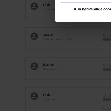
Vi bruger cookies til at tilpas
Skole
10,0
vores trafik. Vi deler også 
Kun nødvendige cook
Lejrskole, DK
annonceringspartnere og anal
dem, eller som de har indsaml
Grosen
8,50
Familie med børn, DK
Bischoff
8,75
Grupper, DK
Skole
10,0
Lejrskole, DK
Vi e