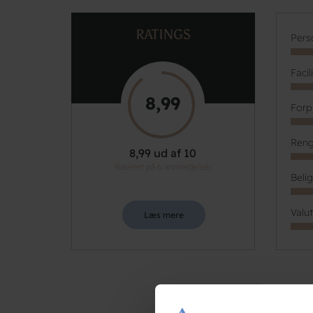
RATINGS
Pers
Facil
8,99
Forp
Reng
8,99 ud af 10
Baseret på 6 anmeldelser
Beli
Valu
Læs mere