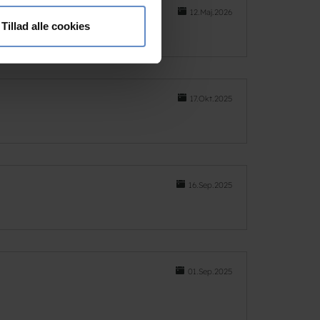
 medier og til at analysere
12.Maj.2026
nden for sociale medier,
Tillad alle cookies
e oplysninger, du har givet
17.Okt.2025
16.Sep.2025
01.Sep.2025