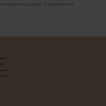
 til brænde og snobrød... Vi kunne ikke have
n
lland
nd
rnholm
enhavn