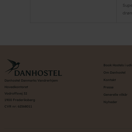
Supe
drøm
Book Hostels i ud
Om Danhostel
Kontakt
Danhostel Danmarks Vandrerhjem
Hovedkontoret
Presse
Vodroffsvej 32
Generelle vilkår
1900 Frederiksberg
Nyheder
CVR nr: 62568011