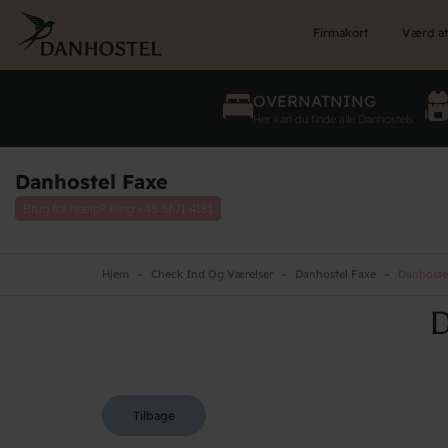
Skip
to
Firmakort
Værd at
main
content
OVERNATNING
Her kan du finde alle Danhostels
Danhostel Faxe
Brug for hjælp? Ring
+45 5671 4181
Hjem
Check Ind Og Værelser
Danhostel Faxe
Danhostel
D
Tilbage