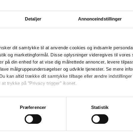
Detaljer
Annonceindstillinger
 ud af 10
sker dit samtykke til at anvende cookies og indsamle personda
istik og marketingformål. Disse oplysninger videregives til vore
er på din enhed for at vise dig målrettede annoncer, levere tilpas
 ud af 10
 lave målgruppeundersøgelser og udvikle tjenester. Se mere inf
Du kan altid trække dit samtykke tilbage eller ændre indstillinger
med en gruppe flygtninge Røde Kors Holbæk. 26-28 juni. Alle Var 
 at trykke på "Privacy trigger" ikonet.
takker mange gange for jeres måde at håndtere vores gruppe på.
igt sted. God mad.
så gerne:
sninger om din placering, der kan være nøjagtig inden for få me
Præferencer
Statistik
i Jensen
 baseret på en scanning af dens unikke karakteristika (fingerprin
ebsitet.