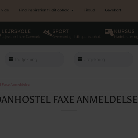
 vide
Find inspiration til dit ophold
Tilbud
Gavekort
LEJRSKOLE
SPORT
KURSUS
Lejrskoler i hele Danmark
Overnatning til dit sportsophold
Mødelokaler o
 Faxe Anmeldelser
ANHOSTEL FAXE ANMELDELS