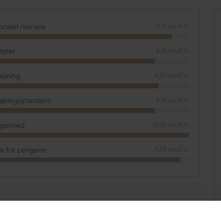
onalet/service
9,17 ud af 10
iteter
8,33 ud af 10
lejning
8,50 ud af 10
øringsstandard
8,33 ud af 10
ggenhed
10,00 ud af 10
ta for pengene
9,58 ud af 10