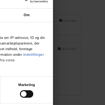
Om
12.Jul.2026
ta om IP-adresse, ID og din
s samarbejdspartnere, der
set indhold, foretage
30.Jun.2026
ormation under
indstillinger
 fra vores
meget begejstrede.
ter
Marketing
ting)