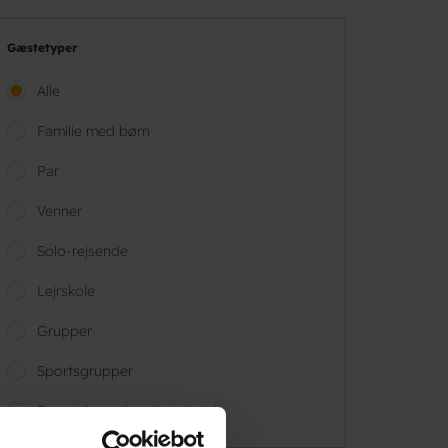
Gæstetyper
Alle
Familie med børn
Par
Venner
Solo-rejsende
Lejrskole
Grupper
Sportsgrupper
Forretningsrejsende/arbejde