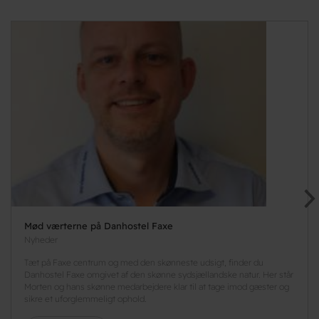
Mød værterne på Danhostel Faxe
Nyheder
Tæt på Faxe centrum og med den skønneste udsigt, finder du
Danhostel Faxe omgivet af den skønne sydsjællandske natur. Her står
Morten og hans skønne medarbejdere klar til at tage imod gæster og
sikre et uforglemmeligt ophold.