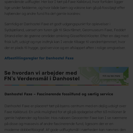
spændende udflugter. Her bor I tæt på Faxe Kalkbrud, hvor fortiden ligger
lige under fødderne, og hvor både børn og voksne kan gå på fossiljagt efter
hajtænder og andre fund fra det gamle koralrev.
Samtidig er Danhostel Faxe et godt udgangspunkt for oplevelser i
Sydsjælland, uanset om turen går til Skovtårnet, Geomuseum Faxe, Feddet
Strand eller de grønne områder omkring Gisselfeld Kloster. Efter en dag med
frisk luft, udsigt og nye indtryk kan I vende tilbage til vandrerhjemmet, hvor
der er plads til hygge, god service og en afslappet aften i rolige omgivelser.
Afbestillingsregler for Danhostel Faxe
Danhostel Faxe – Fascinerende fossilfund og særlig service
Danhostel Faxe er placeret tæt på byens centrum med en dejlig udsigt over
Faxe Kalkbrud. En unik mulighed for at gå på opdagelse efter 63 millioner år
gamle hajtænder og fossiler. Hos naboen Geocenter Faxe kan I se nærmere
på disse og massevis af andre fascinerende fund, ligesom der er en
moderne dobbeltbiograf. Af gode udflugtsmål i nærheden kan nævnes den