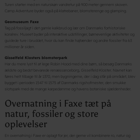
Turen starter med en naturskøn vandretur på 900 meter gennem skoven.
Camp Adventure byder også på klatrebaner, blomsterenge og glamping.
Geomuseum Faxe
Tag på fossiljagt i det gamle kalkbrud og lær om Danmarks forhistoriske
koralrev. Museet byder på interaktive udstillinger, børnevenlige aktiviteter og
guidede ture i bruddet, hvor du kan finde hajtænder og andre fossiler fra 63
millioner år siden.
Gisselfeld Klosters blomsterpark
Har du mere lyst til at lege Robin Hood med dine børn, så besøg Danmarks
ældste og bedst bevarede renæssanceborg, Gisselfeld Kloster. Navnet kan
føres helt tilbage til år 1370, men bygningerne, der i dag står på området, blev
bygget i perioden 1547 til 1575 af Danmarks rigshofmester, den smukke
slotspark med de mange karpedamme og havens botaniske sjældenheder.
Overnatning i Faxe tæt på
natur, fossiler og store
oplevelser
En overnatning i Faxe er oplagt for jer, der gerne vil kombinere ro, natur og