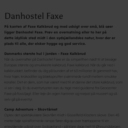
Danhostel Faxe
På kanten af Faxe Kalkbrud og med udsigt over små, blå søer
ligger Danhostel Faxe. Prøv en overnatning eller to her på
dette idyllisk sted midt i den sydsjællandske natur, hvor der er
plads til alle, der elsker hygge og god service.
Danmarks største hul i jorden - Faxe Kalkbrud
Når du overnatter på Danhostel Faxe er du simpelthen nødt til at besøge
Europas største og smukkeste kalkbrud, Faxe kalkbrud. Når du går ned i
kalkbruddet, befinder du dig på bunden af et 63 millioner år gammelt hav,
hvor hajer, krokodiller og blæksprutter svømmede rundt mellem smukke
koraller. Det er dem, som har været med til at danne det store kalkbrud, som
vi ser i dag. Er du eventyrlysten kan du tage med guiderne fra Geocenter
Faxe på fossiljagt. Eller leje din egen hammer og mejsel på museet og så
selv gå på eventyr.
Camp Adventure – Skovtårnet
Oplev det spektakulære Skovtårn midt i Gisselfeld Klosters skove. Den 45
meter høje spiralformede rampe fører dig op over trætoppene til en
enestående udsigt over Sydsjælland – på klare dage helt til Øresundsbroen.