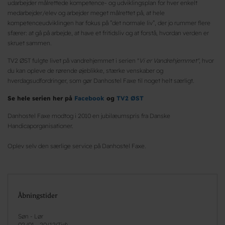
udarbejder målrettede kompetence- og udviklingsplan for hver enkelt
medarbejder/elev og arbejder meget målrettet på, at hele
kompetenceudviklingen har fokus på ”det normale liv”, der jo rummer flere
sfærer: at gå på arbejde, at have et fritidsliv og at forstå, hvordan verden er
skruet sammen.
TV2 ØST fulgte livet på vandrehjemmet i serien "
Vi er Vandrehjemmet"
, hvor
du kan opleve de rørende øjeblikke, stærke venskaber og
hverdagsudfordringer, som gør Danhostel Faxe til noget helt særligt.
Se hele serien her på
Facebook
og
TV2 ØST
Danhostel Faxe modtog i 2010 en jubilæumspris fra Danske
Handicaporganisationer.
Oplev selv den særlige service på Danhostel Faxe.
Åbningstider
Søn - Lør
02/01
-
20/12
(
Tid
)