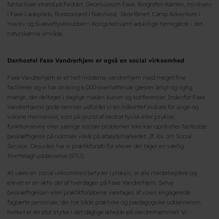
fantastiske strand på Feddet, Geomuseum Faxe, Biografen Kanten, minibyen
i Faxe Ladeplads, Bonbonland i Næstved, Skovtårnet, Camp Adventure i
Haslev og Svæveflyveklubben i Kongsted samt adskillige herregårde i det
naturskønne område.
Danhostel Faxe Vandrerhjem er også en social virksomhed
Faxe Vandrerhjem er et helt moderne vandrerhjem med meget fine
faciliteter og vi har omkring 6.000 overnattende gæster årligt og rigtig
mange, der deltager i daglige møder, kurser og konferencer. Indenfor Faxe
Vandrerhjems gode rammer udfolder vi en målrettet indsats for unge og
voksne mennesker, som på grund af nedsat fysisk eller psykisk
funktionsevne eller særlige sociale problemer ikke kan opnå eller fastholde
beskæftigelse på normale vilkår på arbejdsmarkedet. Jf. lov om Social
Service. Desuden har vi praktikforløb for elever der tager en særlig
tilrettelagt uddannelse (STU).
At være en social virksomhed betyder i praksis, at alle medarbejdere og
elever er en aktiv del af hverdagen på Faxe Vandrerhjem. Selve
beskæftigelsen eller praktikforløbene varetages af vores engagerede
faglærte personale, der har både praktiske og pædagogiske uddannelser,
hvilket er en stor styrke i det daglige arbejde på Vandrerhjemmet. Vi