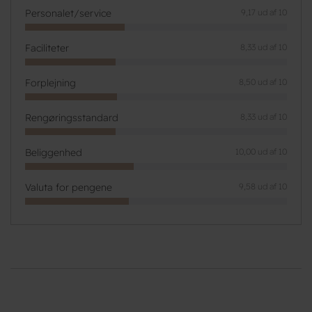
Personalet/service
9,17 ud af 10
Faciliteter
8,33 ud af 10
Forplejning
8,50 ud af 10
Rengøringsstandard
8,33 ud af 10
Beliggenhed
10,00 ud af 10
Valuta for pengene
9,58 ud af 10