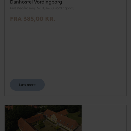
Danhostel Vordingborg
Præstegårdsvej 16-18, 4760 Vordingborg
FRA 385,00 KR.
Læs mere