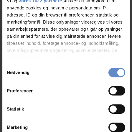
Vi og
vores 1022 partnere
ønsker dit samtykke til at
anvende cookies og indsamle persondata om IP-
adresse, ID og din browser til præferencer, statistik og
marketingformål. Disse oplysninger videregives til vores
samarbejdspartnere, der opbevarer og tilgår oplysninger
på din enhed for at vise dig målrettede annoncer, levere
tilpasset indhold, foretage annonce- og indholdsmåling,
lave målgruppeundersøgelser og udvikle tjenester. Se
Faciliteter
mere information under
indstillinger
og i vores
persondatapolitik. Du kan altid trække dit samtykke
Samtykkevalg
tilbage eller ændre indstillinger fra vores
Nødvendig
Hunde er velkomne
Gratis wifi
"Cookiedeklaration", eller ved at trykke på "Privacy
trigger" ikonet.
Ladestander | Clever
Café
Præferencer
Gratis parkering
Handicap venligt
Hvis du tillader det, vil vi også gerne:
Indsamle præcise oplysninger om din placering,
Statistik
Tv på værelset
der kan være nøjagtig inden for få meter
Identificere din enhed baseret på en scanning af
Marketing
Læs mere
dens unikke karakteristika (fingerprinting)