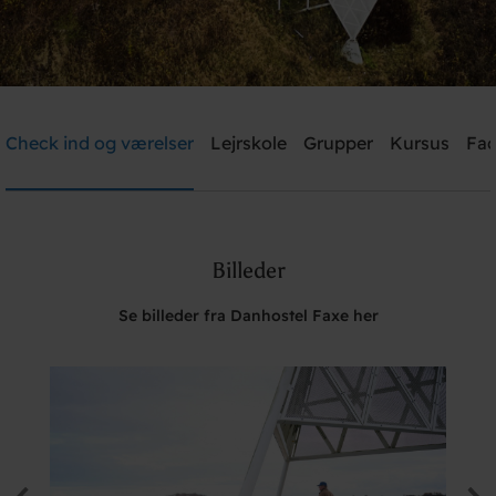
Danhostel Faxe
Check ind og værelser
Lejrskole
Grupper
Kursus
Fac
Brug for hjælp? Ring
+45 5671 4181
Billeder
Søg
Se billeder fra Danhostel Faxe her