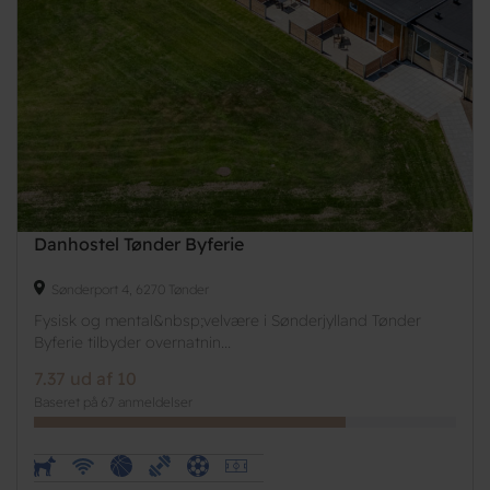
Danhostel Tønder Byferie
Sønderport 4, 6270 Tønder
Fysisk og mental&nbsp;velvære i Sønderjylland Tønder
Byferie tilbyder overnatnin...
7.37 ud af 10
Baseret på 67 anmeldelser