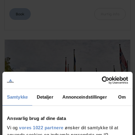
Book
Hurtig info
Samtykke
Detaljer
Annonceindstillinger
Om
Ansvarlig brug af dine data
Vi og
vores 1022 partnere
ønsker dit samtykke til at
anvende cookies og indsamle persondata om IP-