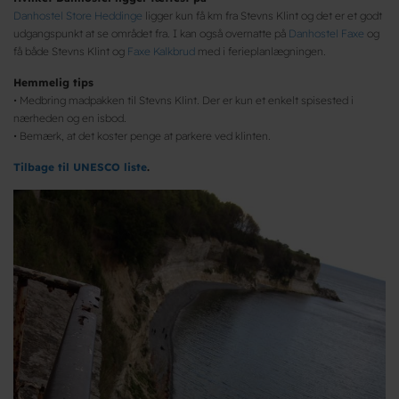
Danhostel Store Heddinge
ligger kun få km fra Stevns Klint og det er et godt
udgangspunkt at se området fra. I kan også overnatte på
Danhostel Faxe
og
få både Stevns Klint og
Faxe Kalkbrud
med i ferieplanlægningen.
Hemmelig tips
• Medbring madpakken til Stevns Klint. Der er kun et enkelt spisested i
nærheden og en isbod.
• Bemærk, at det koster penge at parkere ved klinten.
Tilbage til UNESCO liste
.