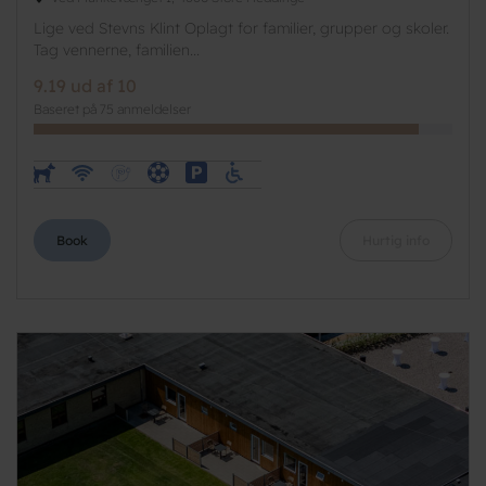
Lige ved Stevns Klint Oplagt for familier, grupper og skoler.
Tag vennerne, familien...
9.19 ud af 10
Baseret på 75 anmeldelser
Book
Hurtig info