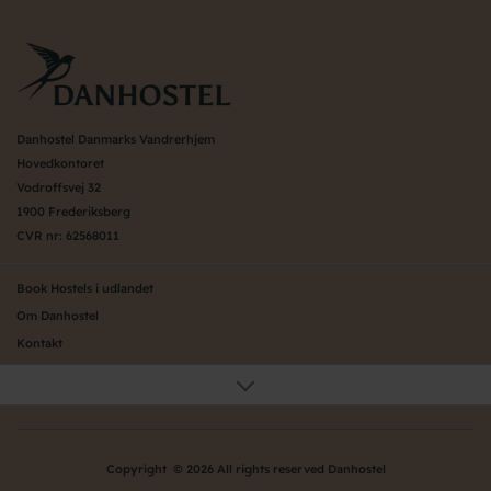
Danhostel Danmarks Vandrerhjem
Hovedkontoret
Vodroffsvej 32
1900 Frederiksberg
CVR nr: 62568011
Book Hostels i udlandet
Om Danhostel
Kontakt
Presse
Generelle vilkår
Nyheder
Organisation (hovedkontor)
Copyright © 2026 All rights reserved Danhostel
Værd at vide om Danhostel