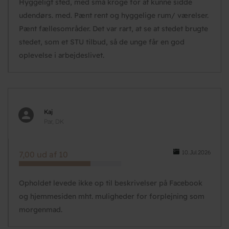
Hyggeligt sted, med små kroge for at kunne sidde
udendørs. med. Pænt rent og hyggelige rum/ værelser.
Pænt fællesområder. Det var rart, at se at stedet brugte
stedet, som et STU tilbud, så de unge får en god
oplevelse i arbejdeslivet.
Kaj
Par, DK
10.Jul.2026
7,00 ud af 10
Opholdet levede ikke op til beskrivelser på Facebook
og hjemmesiden mht. muligheder for forplejning som
morgenmad.