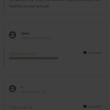
facilities to cool and eat!
Søren
Familie med børn, DK
21.Jul.2026
10,00 ud af 10
v.
Sportsgrupper, DK
18.Jul.2026
9,58 ud af 10