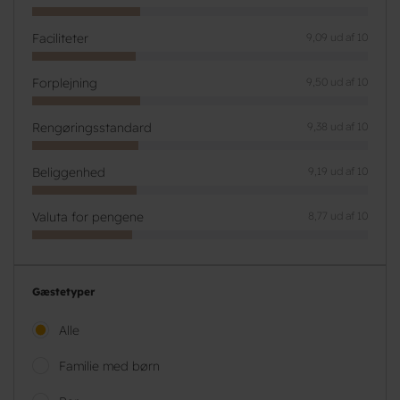
Faciliteter
9,09 ud af 10
Forplejning
9,50 ud af 10
Rengøringsstandard
9,38 ud af 10
Beliggenhed
9,19 ud af 10
Valuta for pengene
8,77 ud af 10
Gæstetyper
Alle
Familie med børn