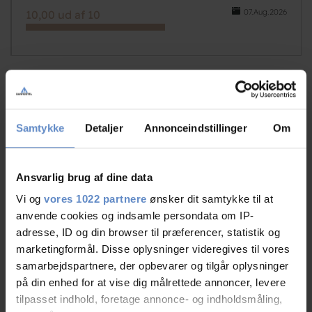
07.Aug.2026
10,00 ud af 10
N/A
Grupper, DK
Samtykke
Detaljer
Annonceindstillinger
Om
03.Aug.2026
8,75 ud af 10
Ansvarlig brug af dine data
Vi og
vores 1022 partnere
ønsker dit samtykke til at
Skønne omgivelser og en fantastisk venligst og
anvende cookies og indsamle persondata om IP-
løsningsorienteret personale. Kæmpe afbetaling herfra.
adresse, ID og din browser til præferencer, statistik og
marketingformål. Disse oplysninger videregives til vores
samarbejdspartnere, der opbevarer og tilgår oplysninger
på din enhed for at vise dig målrettede annoncer, levere
tilpasset indhold, foretage annonce- og indholdsmåling,
N/A