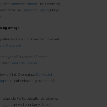
g
eller
Danhostel Tønder
. Har I mere tid,
nomenterne på
Danhostel Vejle
og tage
nd.
s og omegn.
efterfølgende Christiansfeld Overnat
tel Haderslev
.
 at byde på. Overnat på enten
g
eller
Danhostel Tønder
.
tevns Klint. Overnat på
Danhostel
oppetur
i København og overnat på
rfølgende Parforcejagtlandskaberne.
 ligger tæt ved eller kør videre til