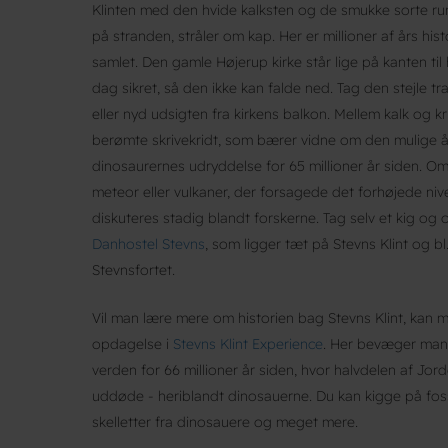
Klinten med den hvide kalksten og de smukke sorte ru
på stranden, stråler om kap. Her er millioner af års his
samlet. Den gamle Højerup kirke står lige på kanten til 
dag sikret, så den ikke kan falde ned. Tag den stejle tra
eller nyd udsigten fra kirkens balkon. Mellem kalk og kr
berømte skrivekridt, som bærer vidne om den mulige år
dinosaurernes udryddelse for 65 millioner år siden. Om
meteor eller vulkaner, der forsagede det forhøjede niv
diskuteres stadig blandt forskerne. Tag selv et kig og 
Danhostel Stevns
, som ligger tæt på Stevns Klint og bl
Stevnsfortet.
Vil man lære mere om historien bag Stevns Klint, kan 
opdagelse i
Stevns Klint Experience
. Her bevæger man 
verden for 66 millioner år siden, hvor halvdelen af Jor
uddøde - heriblandt dinosauerne. Du kan kigge på fossile
skelletter fra dinosauere og meget mere.