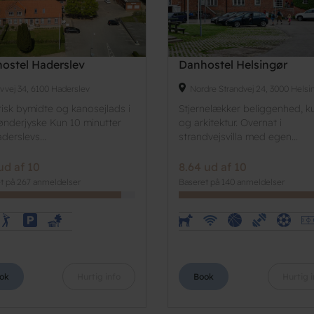
ostel Haderslev
Danhostel Helsingør
evvej 34, 6100 Haderslev
Nordre Strandvej 24, 3000 Helsi
risk bymidte og kanosejlads i
Stjernelækker beliggenhed, ku
ønderjyske Kun 10 minutter
og arkitektur. Overnat i
derslevs...
strandvejsvilla med egen...
ud af 10
8.64 ud af 10
t på 267 anmeldelser
Baseret på 140 anmeldelser
ok
Hurtig info
Book
Hurtig i