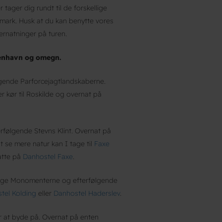
r tager dig rundt til de forskellige
ark. Husk at du kan benytte vores
ernatninger på turen.
enhavn og omegn.
gende Parforcejagtlandskaberne.
r kør til Roskilde og overnat på
rfølgende Stevns Klint. Overnat på
t se mere natur kan I tage til
Faxe
atte på
Danhostel Faxe
.
linge Monomenterne og efterfølgende
tel Kolding
eller
Danhostel Haderslev
.
 at byde på. Overnat på enten