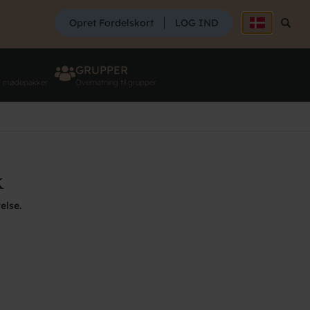
SØG
Opret Fordelskort
LOG IND
Søg
GRUPPER
g mødepakker
Overnatning til grupper
k
else.