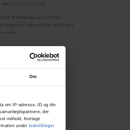
r
eller
Danhostel Esbjerg
.
tur til Manø eller en tur til Ribe
k udsigt over hele området. Afslut med
uren hjem.
Om
ta om IP-adresse, ID og din
s samarbejdspartnere, der
set indhold, foretage
ormation under
indstillinger