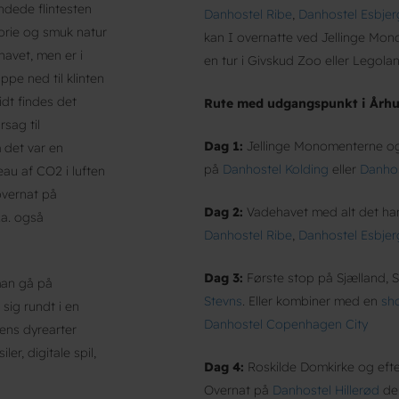
ndede flintesten
Danhostel Ribe
,
Danhostel Esbjer
torie og smuk natur
kan I overnatte ved Jellinge Mo
havet, men er i
en tur i Givskud Zoo eller Legola
ppe ned til klinten
idt findes det
Rute med udgangspunkt i Århu
sag til
Dag 1:
Jellinge Monomenterne og 
 det var en
på
Danhostel Kolding
eller
Danhos
eau af CO2 i luften
overnat på
Dag 2:
Vadehavet med alt det har
.a. også
Danhostel Ribe
,
Danhostel Esbjer
Dag 3:
Første stop på Sjælland, S
man gå på
Stevns
. Eller kombiner med en
sh
sig rundt i en
Danhostel Copenhagen City
dens dyrearter
r, digitale spil,
Dag 4:
Roskilde Domkirke og efte
Overnat på
Danhostel Hillerød
der