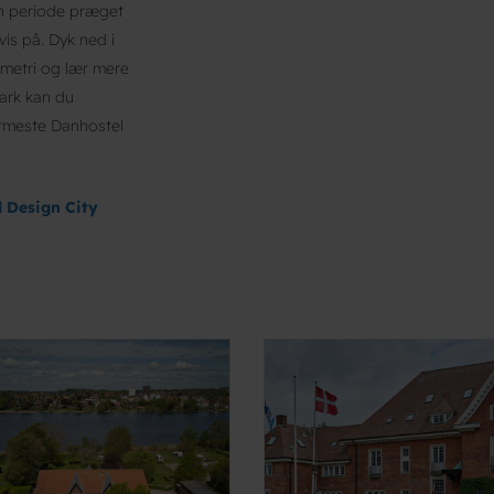
en periode præget
is på. Dyk ned i
ometri og lær mere
ark kan du
ærmeste Danhostel
l Design City