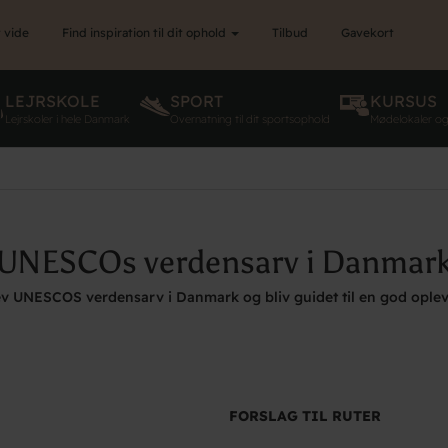
 vide
Find inspiration til dit ophold
Tilbud
Gavekort
LEJRSKOLE
SPORT
KURSUS
Lejrskoler i hele Danmark
Overnatning til dit sportsophold
Mødelokaler o
UNESCOs verdensarv i Danmar
v UNESCOS verdensarv i Danmark og bliv guidet til en god oplev
FORSLAG TIL RUTER