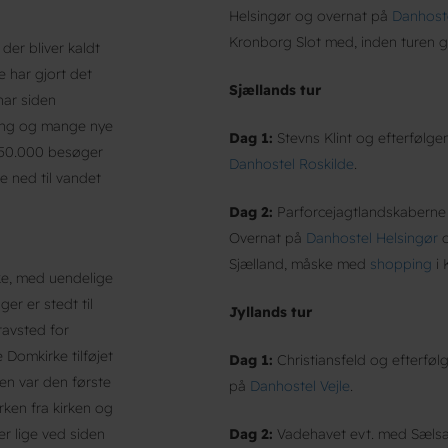
Helsingør og overnat på
Danhoste
Kronborg Slot med, inden turen g
der bliver kaldt
 har gjort det
Sjællands tur
har siden
ang og mange nye
Dag 1:
Stevns Klint og efterfølg
. 250.000 besøger
Danhostel Roskilde
.
ge ned til vandet
Dag 2:
Parforcejagtlandskaberne 
Overnat på
Danhostel Helsingør
o
Sjælland, måske med
shopping
i 
ke, med uendelige
er er stedt til
Jyllands tur
ravsted for
e Domkirke tilføjet
Dag 1:
Christiansfeld og efterfø
den var den første
på
Danhostel Vejle
.
ken fra kirken og
er lige ved siden
Dag 2:
Vadehavet evt. med Sælsafa