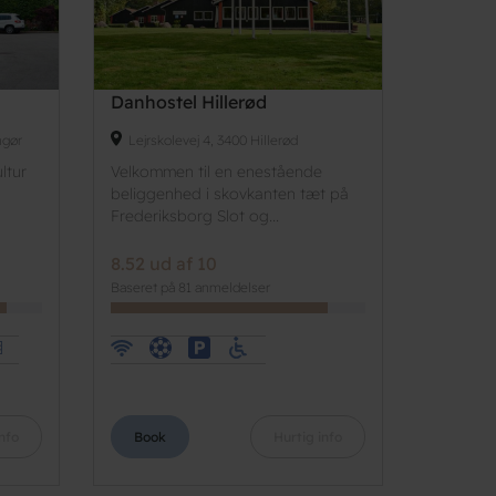
Danhostel Hillerød
ngør
Lejrskolevej 4, 3400 Hillerød
ltur
Velkommen til en enestående
beliggenhed i skovkanten tæt på
Frederiksborg Slot og...
8.52 ud af 10
Baseret på 81 anmeldelser
nfo
Book
Hurtig info