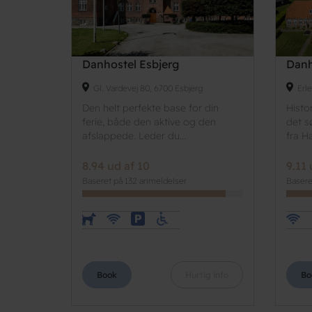
Danhostel Esbjerg
Danh
Gl. Vardevej 80, 6700 Esbjerg
Erl
Den helt perfekte base for din
Histo
ferie, både den aktive og den
det s
afslappede. Leder du...
fra Ha
8.94 ud af 10
9.11 
Baseret på 132 anmeldelser
Basere
Book
Hurtig info
Bo