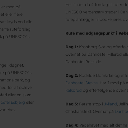
Her finder du 4 forslag til ruter de
m er med på
UNESCO verdensarv steder i Danm
t eller flere
ruteplanlægger til booke jeres ov
sat kryds ved alle
smarte ruteforslag
Rute med udgangspunkt i Køb
ark på UNESCO´s
Dag 1:
Kronborg Slot og efterføl
Overnat på Danhostel Hillerød elle
Danhostel Roskilde.
nge i døgnet,
 være på UNESCO´s
Dag 2:
Roskilde Domkirke og efte
nationalpark, og
Danhostel Stevns
. Har I mod på a
ghed for at opleve
Kalkbrud
og efterfølgende overn
fari eller en skøn
ostel Esbjerg
eller
Dag 3:
Første stop i
Jylland
, Jel
 vadehav.
Christiansfeld. Overnat på
Danhos
Dag 4:
Vadehavet med alt det har