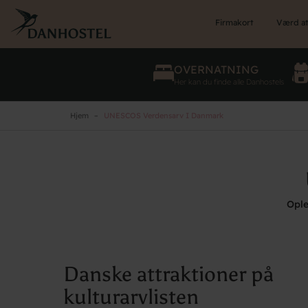
Skip
to
Firmakort
Værd at
main
content
OVERNATNING
Her kan du finde alle Danhostels
Hjem
UNESCOS Verdensarv I Danmark
Ople
Danske attraktioner på
kulturarvlisten