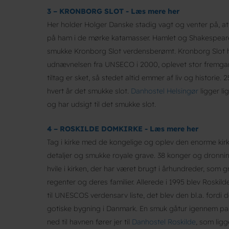
3 – KRONBORG SLOT - Læs mere her
Her holder Holger Danske stadig vagt og venter på, at 
på ham i de mørke katamasser. Hamlet og Shakespeare
smukke Kronborg Slot verdensberømt. Kronborg Slot 
udnævnelsen fra UNSECO i 2000, oplevet stor fremg
tiltag er sket, så stedet altid emmer af liv og historie
hvert år det smukke slot.
Danhostel Helsingør
ligger li
og har udsigt til det smukke slot.
4 – ROSKILDE DOMKIRKE - Læs mere her
Tag i kirke med de kongelige og oplev den enorme kir
detaljer og smukke royale grave. 38 konger og dronning
hvile i kirken, der har været brugt i århundreder, som g
regenter og deres familier. Allerede i 1995 blev Roskild
til UNESCOS verdensarv liste, det blev den bl.a. fordi 
gotiske bygning i Danmark. En smuk gåtur igennem par
ned til havnen fører jer til
Danhostel Roskilde
, som ligg