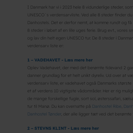
I Danmark har vi i 2023 hele 8 vidunderlige steder, so
UNESCO´s verdensarvliste. Ved alle 8 steder finder du e
Danhostels. Det er derfor nemt, at komme rundt og få 
8 steder i løbet af en lille uges ferie. Brug evt., vores 
og lav din helt egen UNESCO tur. De 8 steder i Danm
verdensarv liste er:
1 – VADEHAVET - Læs mere her
Oplev Vadehavet, der med det berømte tidevand 2 ga
danner grundlag for et helt unikt dyreliv. Ud over at
verdensarv liste, er vadehavet også Danmarks største 
et af verdens 10 vigtigste vådområder. Her er rig muli
de mange forskellige fugle, sort sol, østerssafari, sælsa
tur til Manø. Du kan overnatte på
Danhostel Ribe
,
Danh
Danhostel Tønder
, der alle ligger tæt ved det berømte
2 – STEVNS KLINT - Læs mere her