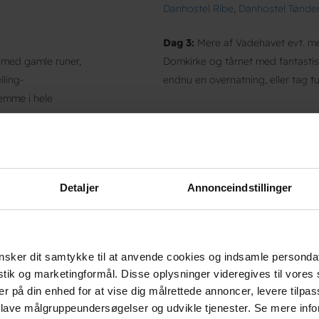
Danhostel Ribe
,
Danhostel Tønde
Dag 3:
Mere af Vadehavet evt. med 
 med gamle runer,
Domkirke og tårnet med fantastis
lling-
endnu en overnatning, eller tag t
emme i hele
søge
 at bo
LAND - Læs
Detaljer
Annonceindstillinger
te jagtlandskab
kanter. Her kunne
sker dit samtykke til at anvende cookies og indsamle personda
ges til
istik og marketingformål. Disse oplysninger videregives til vore
 spyd. Barokkens
er på din enhed for at vise dig målrettede annoncer, levere tilpas
 og det er
 lave målgruppeundersøgelser og udvikle tjenester. Se mere inf
erdensarvliste.