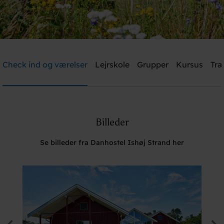
Danhostel Ishøj Strand
Check ind og værelser
Lejrskole
Grupper
Kursus
Træ
Brug for hjælp? Ring
+45 4353 5015
Billeder
Søg
Se billeder fra Danhostel Ishøj Strand her