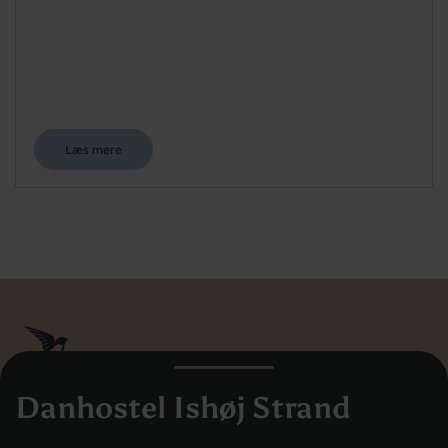
Læs mere
Danhostel Ishøj Strand
Danhostel Danmarks Vandrerhjem
Hovedkontoret