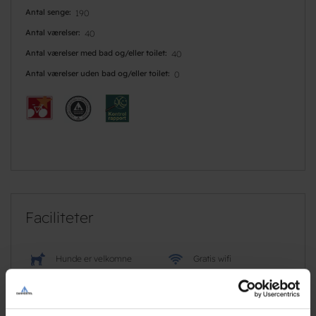
Antal senge
190
Antal værelser
40
Antal værelser med bad og/eller toilet
40
Antal værelser uden bad og/eller toilet
0
Faciliteter
Hunde er velkomne
Gratis wifi
Ladestander | Clever
Fodbold
Gratis parkering
Handicap venligt