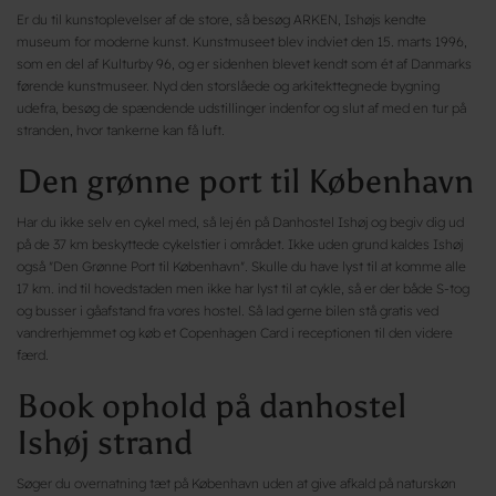
Er du til kunstoplevelser af de store, så besøg ARKEN, Ishøjs kendte
museum for moderne kunst. Kunstmuseet blev indviet den 15. marts 1996,
som en del af Kulturby 96, og er sidenhen blevet kendt som ét af Danmarks
førende kunstmuseer. Nyd den storslåede og arkitekttegnede bygning
udefra, besøg de spændende udstillinger indenfor og slut af med en tur på
stranden, hvor tankerne kan få luft.
Den grønne port til København
Har du ikke selv en cykel med, så lej én på Danhostel Ishøj og begiv dig ud
på de 37 km beskyttede cykelstier i området. Ikke uden grund kaldes Ishøj
også "Den Grønne Port til København". Skulle du have lyst til at komme alle
17 km. ind til hovedstaden men ikke har lyst til at cykle, så er der både S-tog
og busser i gåafstand fra vores hostel. Så lad gerne bilen stå gratis ved
vandrerhjemmet og køb et Copenhagen Card i receptionen til den videre
færd.
Book ophold på danhostel
Ishøj strand
Søger du overnatning tæt på København uden at give afkald på naturskøn