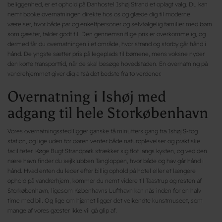
beliggenhed, er et ophold på Danhostel Ishøj Strand et oplagt valg. Du kan
nemt booke overnatningen direkte hos os og glæde dig til moderne
værelser, hvor både par og enkeltpersoner og selvfølgelig familier med børn
som gæster, falder godt til. Den gennemsnitlige pris er overkommelig, og
dermed får du overnatningen i et område, hvor strand og storby går hånd i
hånd. De yngste sætter pris på legeplads til børnene, mens voksne nyder
den korte transporttid, når de skal besøge hovedstaden. En overnatning på
vandrehjemmet giver dig altså det bedste fra to verdener.
Overnatning i Ishøj med
adgang til hele Storkøbenhavn
Vores overnatningssted ligger ganske få minutters gang fra Ishøj S-tog
station, og lige uden for døren venter både naturoplevelser og praktiske
faciliteter. Køge Bugt Strandpark strækker sig flot langs kysten, og ved den
nære havn finder du sejlklubben Tangloppen, hvor både og hav går hånd i
hånd. Hvad enten du leder efter billig ophold på hotel eller et længere
ophold på vandrerhjem, kommer du nemt videre til Taastrup og resten af
Storkøbenhavn, ligesom Københavns Lufthavn kan nås inden for en halv
time med bil. Og lige om hjørnet ligger det velkendte kunstmuseet, som
mange af vores gæster ikke vil gå glip af.