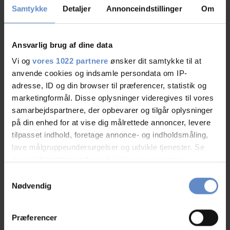
Samtykke
Detaljer
Annonceindstillinger
Om
Tv på værelset
Ansvarlig brug af dine data
Læs mere
Vi og
vores 1022 partnere
ønsker dit samtykke til at
anvende cookies og indsamle persondata om IP-
adresse, ID og din browser til præferencer, statistik og
marketingformål. Disse oplysninger videregives til vores
RATINGS
samarbejdspartnere, der opbevarer og tilgår oplysninger
på din enhed for at vise dig målrettede annoncer, levere
tilpasset indhold, foretage annonce- og indholdsmåling,
lave målgruppeundersøgelser og udvikle tjenester. Se
8,82
mere information under
indstillinger
og i vores
persondatapolitik. Du kan altid trække dit samtykke
Samtykkevalg
tilbage eller ændre indstillinger fra vores
Nødvendig
8,82 ud af 10
"Cookiedeklaration", eller ved at trykke på "Privacy
Baseret på 123 anmeldelser
trigger" ikonet.
Præferencer