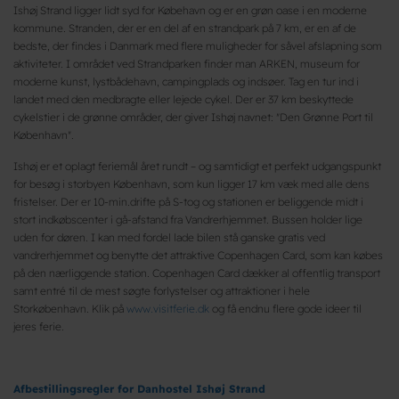
Ishøj Strand ligger lidt syd for Købehavn og er en grøn oase i en moderne
kommune. Stranden, der er en del af en strandpark på 7 km, er en af de
bedste, der findes i Danmark med flere muligheder for såvel afslapning som
aktiviteter. I området ved Strandparken finder man ARKEN, museum for
moderne kunst, lystbådehavn, campingplads og indsøer. Tag en tur ind i
landet med den medbragte eller lejede cykel. Der er 37 km beskyttede
cykelstier i de grønne områder, der giver Ishøj navnet: "Den Grønne Port til
København".
Ishøj er et oplagt feriemål året rundt – og samtidigt et perfekt udgangspunkt
for besøg i storbyen København, som kun ligger 17 km væk med alle dens
fristelser. Der er 10-min.drifte på S-tog og stationen er beliggende midt i
stort indkøbscenter i gå-afstand fra Vandrerhjemmet. Bussen holder lige
uden for døren. I kan med fordel lade bilen stå ganske gratis ved
vandrerhjemmet og benytte det attraktive Copenhagen Card, som kan købes
på den nærliggende station. Copenhagen Card dækker al offentlig transport
samt entré til de mest søgte forlystelser og attraktioner i hele
Storkøbenhavn. Klik på
www.visitferie.dk
og få endnu flere gode ideer til
jeres ferie.
Afbestillingsregler for Danhostel Ishøj Strand