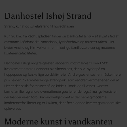
Danhostel Ishøj Strand
Strand, kunst og cykelafstand til hovedstaden
Kun 20 km. fra Rådhuspladsen finder du Danhostel Ishøj – et skønt sted at
overnatte i gåafstand til strandpark, lystbådehavn og museet Arken. Her
byder Anette og Kim velkommen til dejlige familieværelser og moderne
konferencefaciliteter.
Danhostel Ishøjs yngste gæster lægger hurtigt mærke til den 1.500
kvadratmeter store udendørs aktivitetsplads, der bl.a. byder på en
hoppepude og forskellige boldaktiviteter. Andre gæster sætter måske mere
pris på den 7 kilometer lange strandpark, som vandrerhjemmet er en del af.
Her er der basis for masser af leg både til lands og til vands. Udover
børnefamilier og andre overnattende gæster er der også mange kursister,
der lægger vejen forbi. På vandrerhjemmet er der nemlig moderne
konferencefaciliteter og et køkken, der efter sigende leverer gastronomiske
oplevelser.
Moderne kunst i vandkanten