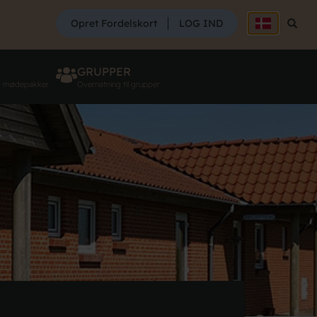
SØG
Opret Fordelskort
LOG IND
Søg
GRUPPER
g mødepakker
Overnatning til grupper