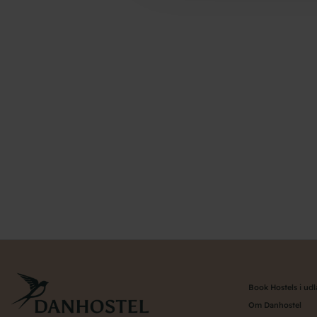
Book Hostels i ud
Om Danhostel