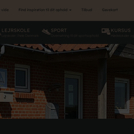
 vide
Find inspiration til dit ophold
Tilbud
Gavekort
LEJRSKOLE
SPORT
KURSUS
Lejrskoler i hele Danmark
Overnatning til dit sportsophold
Mødelokaler o