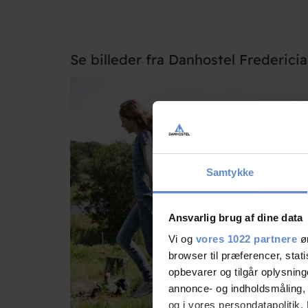
Se billeder fra Danhostel Fredericia
Samtykke
Ansvarlig brug af dine data
Vi og
vores 1022 partnere
øn
browser til præferencer, stat
opbevarer og tilgår oplysning
annonce- og indholdsmåling,
og i vores persondatapolitik. 