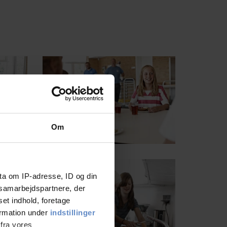
Om
ta om IP-adresse, ID og din
s samarbejdspartnere, der
set indhold, foretage
ormation under
indstillinger
 fra vores