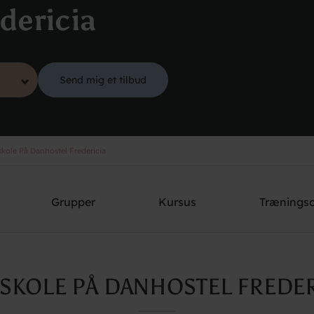
dericia
Send mig et tilbud
skole På Danhostel Fredericia
Grupper
Kursus
Trænings
RSKOLE PÅ DANHOSTEL FREDER