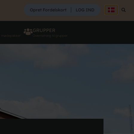
SØG
Opret Fordelskort
LOG IND
Søg
GRUPPER
g mødepakker
Overnatning til grupper