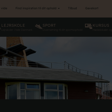
 vide
Find inspiration til dit ophold
Tilbud
Gavekort
LEJRSKOLE
SPORT
KURSUS
Lejrskoler i hele Danmark
Overnatning til dit sportsophold
Mødelokaler o