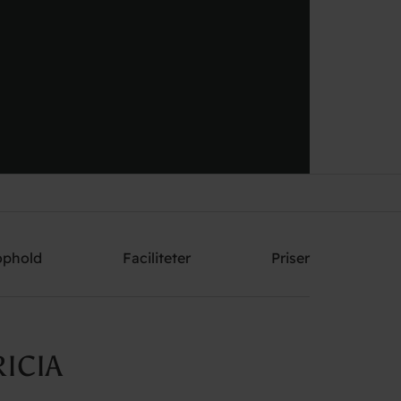
Send mig et tilbud
ophold
Faciliteter
Priser
ICIA