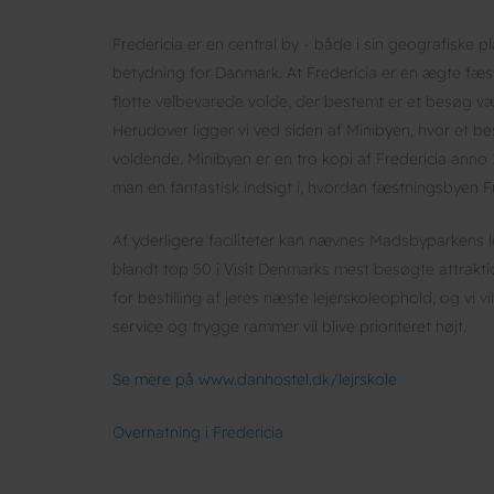
Fredericia er en central by - både i sin geografiske pla
betydning for Danmark. At Fredericia er en ægte fæs
flotte velbevarede volde, der bestemt er et besøg v
Herudover ligger vi ved siden af Minibyen, hvor et be
voldende. Minibyen er en tro kopi af Fredericia anno 
man en fantastisk indsigt i, hvordan fæstningsbyen 
Af yderligere faciliteter kan nævnes Madsbyparkens 
blandt top 50 i Visit Denmarks mest besøgte attraktio
for bestilling af jeres næste lejerskoleophold, og vi v
service og trygge rammer vil blive prioriteret højt.
Se mere på www.danhostel.dk/lejrskole
Overnatning i Fredericia