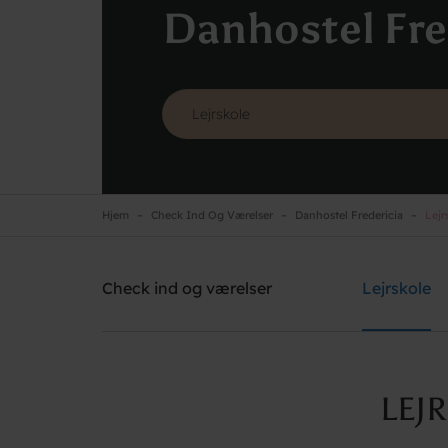
Danhostel Fre
Hjem
Check Ind Og Værelser
Danhostel Fredericia
Lejr
Danhostel Fredericia
Brug for hjælp? Ring
+45 7592 1287
Check ind og værelser
Lejrskole
LEJ