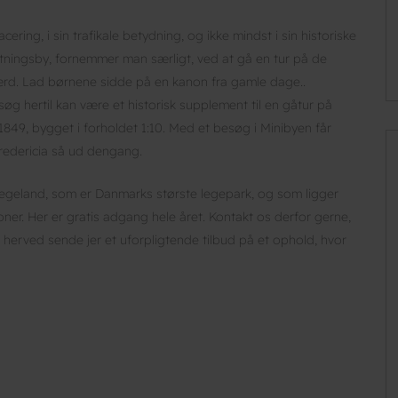
cering, i sin trafikale betydning, og ikke mindst i sin historiske
tningsby, fornemmer man særligt, ved at gå en tur på de
ærd. Lad børnene sidde på en kanon fra gamle dage..
søg hertil kan være et historisk supplement til en gåtur på
1849, bygget i forholdet 1:10. Med et besøg i Minibyen får
Fredericia så ud dengang.
legeland, som er Danmarks største legepark, og som ligger
ner. Her er gratis adgang hele året. Kontakt os derfor gerne,
il herved sende jer et uforpligtende tilbud på et ophold, hvor