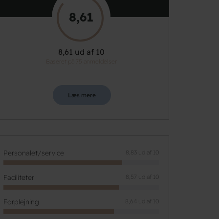
8,61
8,61 ud af 10
Baseret på 75 anmeldelser
Læs mere
Personalet/service
8,83 ud af 10
Faciliteter
8,57 ud af 10
Forplejning
8,64 ud af 10