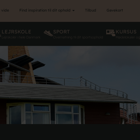
 vide
Find inspiration til dit ophold
Tilbud
Gavekort
LEJRSKOLE
SPORT
KURSUS
Lejrskoler i hele Danmark
Overnatning til dit sportsophold
Mødelokaler o