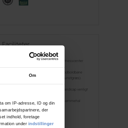
Faciliteter
Gratis wifi
Fitnesscenter
Fodbold
Fodboldbane
Om
(kunstgræs)
Gratis parkering
Handicap venligt
Sportshal
Svømmehal
ta om IP-adresse, ID og din
s samarbejdspartnere, der
set indhold, foretage
Læs mere
ormation under
indstillinger