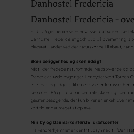
Danhostel Fredericia
Danhostel Fredericia - ove
Er du på gennemrejse, eller ønsker du bare en perfekt
Danhostel Fredericia et godt bud på overnatning. I 
placeret i landet ved det naturskønne Lillebælt, har d
Skøn beliggenhed og skøn udsigt
Midt i det fredede naturområde, Madsby-enge og op
Fredericias røde bygninger. Her byder vært Torben O
eget bad og udgang til enten sø eller terrasse. Her e
personer. På grund af sin centrale placering i cent
gæster besøgende, der kun bliver en enkelt overnatni
kort tid er der meget at opleve.
Miniby og Danmarks største idrætscenter
Fra vandrerhjemmet er der frit udsyn ned til ”Den Hist