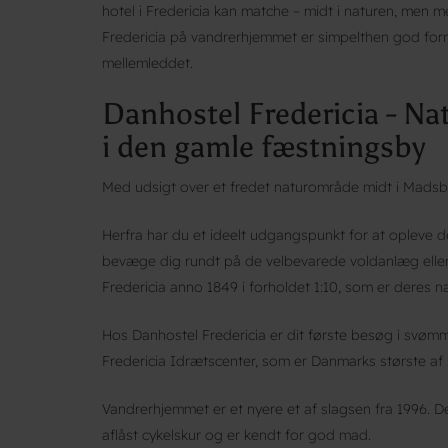
hotel i Fredericia kan matche – midt i naturen, men 
Fredericia på vandrerhjemmet er simpelthen god forn
mellemleddet.
Danhostel Fredericia - Na
i den gamle fæstningsby
Med udsigt over et fredet naturområde midt i Madsby
Herfra har du et ideelt udgangspunkt for at opleve 
bevæge dig rundt på de velbevarede voldanlæg eller g
Fredericia anno 1849 i forholdet 1:10, som er deres n
Hos Danhostel Fredericia er dit første besøg i svøm
Fredericia Idrætscenter, som er Danmarks største af s
Vandrerhjemmet er et nyere et af slagsen fra 1996. 
aflåst cykelskur og er kendt for god mad.