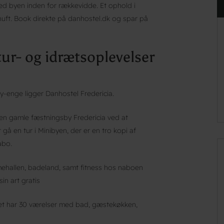
med byen inden for rækkevidde. Et ophold i
uft. Book direkte på danhostel.dk og spar på
tur- og idrætsoplevelser
-enge ligger Danhostel Fredericia.
den gamle fæstningsby Fredericia ved at
å en tur i Minibyen, der er en tro kopi af
abo.
mehallen, badeland, samt fitness hos naboen
in art gratis
Det har 30 værelser med bad, gæstekøkken,