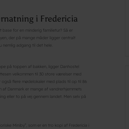
rnatning i Fredericia
 base for en minderig familietur? Så er
byen, der på mange måder ligger centralt
u nemlig adgang til det hele.
pe på toppen af bakken, ligger Danhostel
ttesen velkommen til 30 store værelser med
r også flere mødelokaler med plads til op til 86
rum af Danmark er mange af vandrerhjemmets
ng eller to på vej gennem landet. Men selv på
oriske Miniby”, som er en tro kopi af Fredericia i