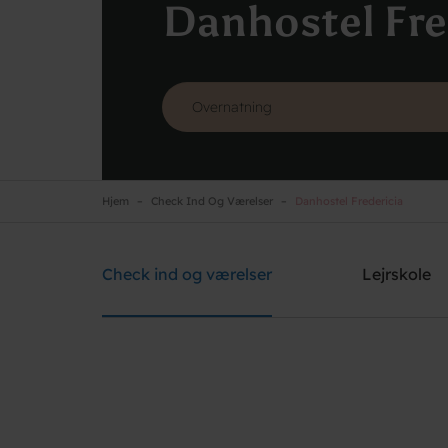
Danhostel Fre
Hjem
Check Ind Og Værelser
Danhostel Fredericia
Danhostel Fredericia
Brug for hjælp? Ring
+45 7592 1287
Check ind og værelser
Lejrskole