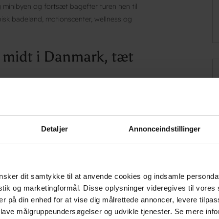
g minibyen og fortsæt bagefter turen hen til
pisk badeland, motionscenter, wellness og
– midt i Danmark, tæt
og Danhostel Fredericia er et oplagt valg for
dyrere hoteller i Fredericia. Hostellet er
milier og grupper til kursister og
Detaljer
Annonceindstillinger
gratis wifi, adgang til gæstekøkken og
til konferencer og kurser.
ner i Fredericia
sker dit samtykke til at anvende cookies og indsamle personda
elbevarede voldanlæg fra fæstningsbyen er
istik og marketingformål. Disse oplysninger videregives til vore
er på din enhed for at vise dig målrettede annoncer, levere tilpas
e gåture med flot udsigt. Ned mod Lillebælt
 lave målgruppeundersøgelser og udvikle tjenester. Se mere inf
t. Fredericia centrum og gågaderne er inden for