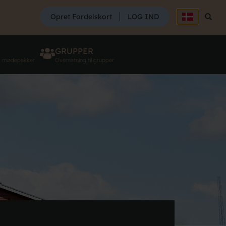
SØG
Opret Fordelskort
LOG IND
Søg
GRUPPER
g mødepakker
Overnatning til grupper