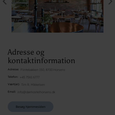
Adresse og
kontaktinformation
Adresse
Flintebakken 150, 8700 Horsens
Telefon
+45 7561 6777
Vært(er)
Tim R. Mikkelsen
Email
info@danhostelhorsens.dk
Besøg hjemmesiden