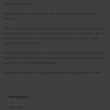
overnatning i Horsens.
Vandrerhjemmet har 27 værelser – alle med eget bad, toilet og udsigt til
naturen.
Byen er kendt som en god museumsby med både Industrimuseet, Horsens
Kunstmuseum, og så selvfølgelig fængselsmuseet, der er indrettet i det nu
lukkede statsfængsel, hvor der også bliver spillet store koncerter med
verdensberømte kunstnere.
Horsens’ centrale placering i Jylland gør samtidig, at du er tæt på Legoland,
Djurs Sommerland, Givskud Zoo og byerne langs den Østjyske kyst. Altså et
godt sted til overnatning på familieferien.
På Danhostel Horsens får du et godt ophold med natur lige udenfor døren.
Åbningstider
Søn - Lør