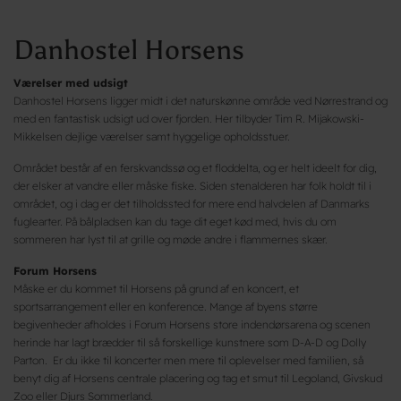
Danhostel Horsens
Værelser med udsigt
Danhostel Horsens ligger midt i det naturskønne område ved Nørrestrand og
med en fantastisk udsigt ud over fjorden. Her tilbyder Tim R. Mijakowski-
Mikkelsen dejlige værelser samt hyggelige opholdsstuer.
Området består af en ferskvandssø og et floddelta, og er helt ideelt for dig,
der elsker at vandre eller måske fiske. Siden stenalderen har folk holdt til i
området, og i dag er det tilholdssted for mere end halvdelen af Danmarks
fuglearter. På bålpladsen kan du tage dit eget kød med, hvis du om
sommeren har lyst til at grille og møde andre i flammernes skær.
Forum Horsens
Måske er du kommet til Horsens på grund af en koncert, et
sportsarrangement eller en konference. Mange af byens større
begivenheder afholdes i Forum Horsens store indendørsarena og scenen
herinde har lagt brædder til så forskellige kunstnere som D-A-D og Dolly
Parton. Er du ikke til koncerter men mere til oplevelser med familien, så
benyt dig af Horsens centrale placering og tag et smut til Legoland, Givskud
Zoo eller Djurs Sommerland.