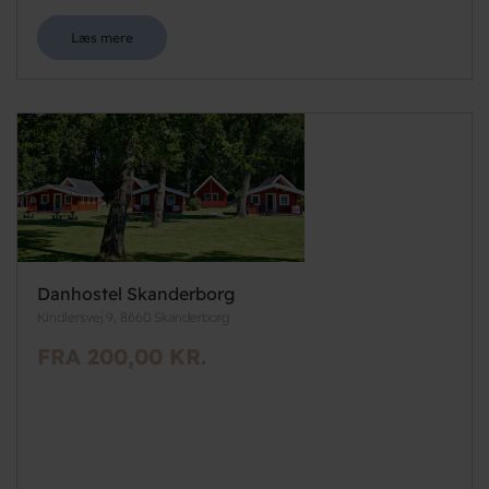
Læs mere
Danhostel Skanderborg
Kindlersvej 9, 8660 Skanderborg
FRA 200,00 KR.