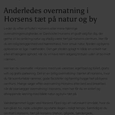
Anderledes overnatning i
Horsens tæt på natur og by
Leder du efter et hotel i Horsens eller mere hjemlige
overnatningsmuligheder, er Danhostel Horsens et godt valg for dig, der
gerne vil bo omkring natur og stadig være tæt på Horsens centrum. Her får
du en rolig beliggenhed ved Nørrestrand, hvor smuk natur, fjorden og byens
oplevelser er lige i nærheden. Det gør stedet oplagt til både en enkelt nat
eller et længere ophold, når du vil have nem adgang til byen uden at bo midt
i larmen.
Her kan du overnatte i Horsens med lyse værelser, eget bad og toilet, gratis
wifi og gratis parkering. Det er en billig overnatning i hjertet af Horsens, hvor
du får komfortable rammer, gode faciliteter og hjemlig hygge tæt på byens
centrum. Mange søger efter overnatning Horsens eller bed and breakfast,
når de planlægger overnatning i Horsens, men her får du en enkel og
afslappende løsning med både natur og byliv tæt på.
Vandrehjemmet ligger ved Horsens Fjord og i et naturskønt område, hvor du
kan gå en tur, nyde udsigten og starte dagen i roligt tempo. Samtidig er du
centralt i Horsens, tæt på Horsens Station, gågade, Søndergade,