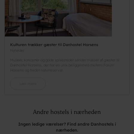
Kulturen trækker gæster til Danhostel Horsens
Nyheder
Museer, koncerter og gode spisesteder sender masser af gæster til
Danhostel Horsens, der har en unik beliggenhed mellem Forum
Horsens og fredet naturreservat.
Læs mere
Andre hostels i nærheden
Ingen ledige værelser? Find andre Danhostels i
nærheden.