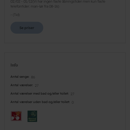
02/02
-
01/12
(
Vi har ingen faste åbningstider men kun faste
telefontider: man-lør fra 08-16
)
-
(
Tid
)
Se priser
Info
Antal senge
86
Antal værelser
27
Antal værelser med bad og/eller toilet
27
Antal værelser uden bad og/eller toilet
0