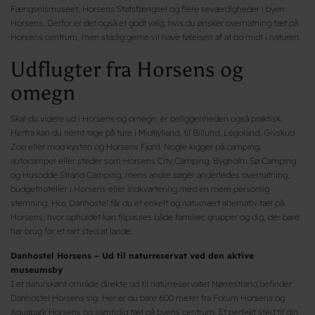
Fængselsmuseet, Horsens Statsfængsel og flere seværdigheder i byen
Horsens. Derfor er det også et godt valg, hvis du ønsker overnatning tæt på
Horsens centrum, men stadig gerne vil have følelsen af at bo midt i naturen.
Udflugter fra Horsens og
omegn
Skal du videre ud i Horsens og omegn, er beliggenheden også praktisk.
Herfra kan du nemt tage på ture i Midtjylland, til Billund, Legoland, Givskud
Zoo eller mod kysten og Horsens Fjord. Nogle kigger på camping,
autocamper eller steder som Horsens City Camping, Bygholm Sø Camping
og Husodde Strand Camping, mens andre søger anderledes overnatning,
budgethoteller i Horsens eller indkvartering med en mere personlig
stemning. Hos Danhostel får du et enkelt og naturnært alternativ tæt på
Horsens, hvor opholdet kan tilpasses både familier, grupper og dig, der bare
har brug for et rart sted at lande.
Danhostel Horsens – Ud til naturreservat ved den aktive
museumsby
I et naturskønt område direkte ud til naturreservatet Nørrestrand befinder
Danhostel Horsens sig. Her er du bare 600 meter fra Forum Horsens og
Aquapark Horsens og samtidig tæt på byens centrum. Et perfekt sted til din