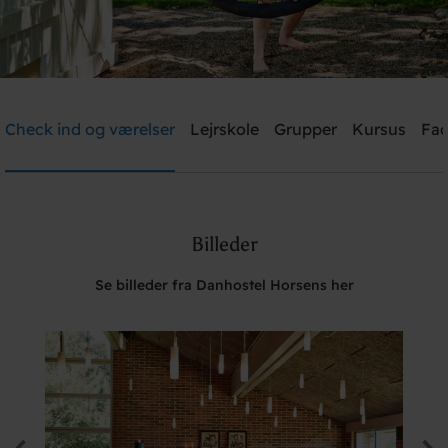
Danhostel Horsens
Check ind og værelser
Lejrskole
Grupper
Kursus
Fac
Brug for hjælp? Ring
+45 7561 6777
Billeder
Søg
Se billeder fra Danhostel Horsens her