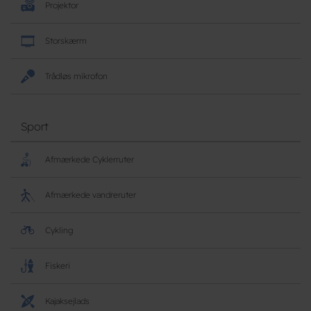
Projektor
Storskærm
Trådløs mikrofon
Sport
Afmærkede Cyklerruter
Afmærkede vandreruter
Cykling
Fiskeri
Kajaksejlads