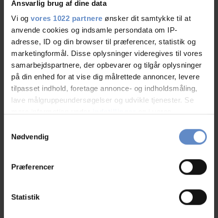
Ansvarlig brug af dine data
Vi og
vores 1022 partnere
ønsker dit samtykke til at
Børnevenligt/familievenligt
anvende cookies og indsamle persondata om IP-
adresse, ID og din browser til præferencer, statistik og
Gratis parkering
marketingformål. Disse oplysninger videregives til vores
samarbejdspartnere, der opbevarer og tilgår oplysninger
Grill og grillplads
på din enhed for at vise dig målrettede annoncer, levere
tilpasset indhold, foretage annonce- og indholdsmåling,
Gæstekøkken
lave målgruppeundersøgelser og udvikle tjenester. Se
mere information under
indstillinger
og i vores
Kursuslokaler
persondatapolitik. Du kan altid trække dit samtykke
Samtykkevalg
tilbage eller ændre indstillinger fra vores
Nødvendig
Restaurant
"Cookiedeklaration", eller ved at trykke på "Privacy
trigger" ikonet.
Præferencer
Selskabslokaler
Hvis du tillader det, vil vi også gerne:
Vaskeri
Indsamle præcise oplysninger om din placering,
Statistik
der kan være nøjagtig inden for få meter