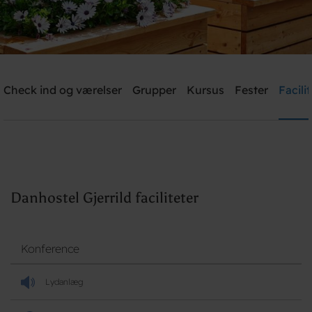
Danhostel Gjerrild
Check ind og værelser
Grupper
Kursus
Fester
Facili
Brug for hjælp? Ring
+45 4022 4199
Søg
Danhostel Gjerrild faciliteter
Konference
Lydanlæg