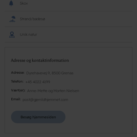
Skov
Strand/badesø
Unik natur
Adresse og kontaktinformation
Adresse
Dyrehavevej 9, 8500 Grenaa
Telefon
+45 4022 4199
Vært(er)
Anne-Mette og Morten Nielsen
Email
post@gjerrildhjemmet.com
Besøg hjemmesiden