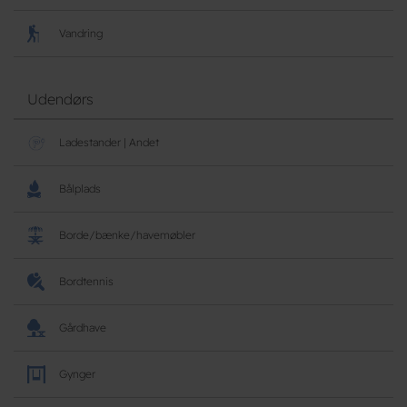
Vandring
Udendørs
Ladestander | Andet
Bålplads
Borde/bænke/havemøbler
Bordtennis
Gårdhave
Gynger