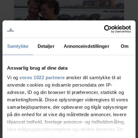
Samtykke
Detaljer
Annonceindstillinger
Om
Ansvarlig brug af dine data
Vi og
vores 1022 partnere
ønsker dit samtykke til at
Fester
anvende cookies og indsamle persondata om IP-
adresse, ID og din browser til præferencer, statistik og
Vi har afholdt mange fester i Villa Moltke og har en god erfaring med
marketingformål. Disse oplysninger videregives til vores
samarbejdspartnere, der opbevarer og tilgår oplysninger
planlægning og udførsel af næsten alle tænkelige fest-typer med op til
på din enhed for at vise dig målrettede annoncer, levere
ca.80 gæster – overnatning kan arrangeres hvis ønsket.
tilpasset indhold, foretage annonce- og indholdsmåling,
lave målgruppeundersøgelser og udvikle tjenester. Se
mere information under
indstillinger
og i vores