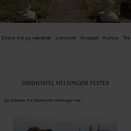
Danhostel Helsingør
Check ind og værelser
Lejrskole
Grupper
Kursus
Træ
Brug for hjælp? Ring
+45 4928 4949
Søg
DANHOSTEL HELSINGØR FESTER
Se billeder fra Danhostel Helsingør her