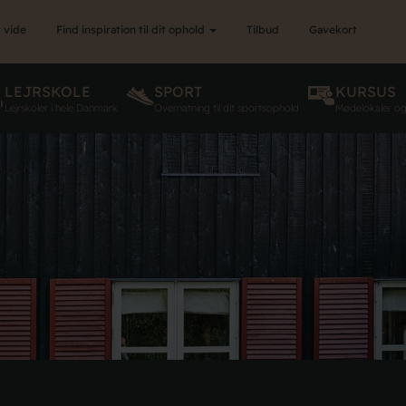
 vide
Find inspiration til dit ophold
Tilbud
Gavekort
LEJRSKOLE
SPORT
KURSUS
Lejrskoler i hele Danmark
Overnatning til dit sportsophold
Mødelokaler o