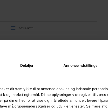
Storskærm
Afmærkede løberuter
Detaljer
Annonceindstillinger
Afmærkede vandreruter
Fodbold
sker dit samtykke til at anvende cookies og indsamle personda
istik og marketingformål. Disse oplysninger videregives til vore
er på din enhed for at vise dig målrettede annoncer, levere tilpas
 lave målgruppeundersøgelser og udvikle tjenester. Se mere inf