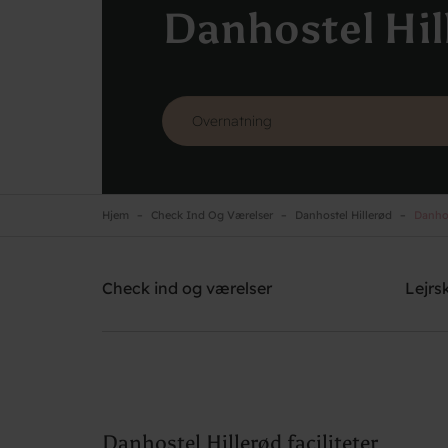
Danhostel Hil
Hjem
Check Ind Og Værelser
Danhostel Hillerød
Danhost
Danhostel Hillerød
Brug for hjælp? Ring
+45 4826 1986
Check ind og værelser
Lejrs
Danhostel Hillerød faciliteter