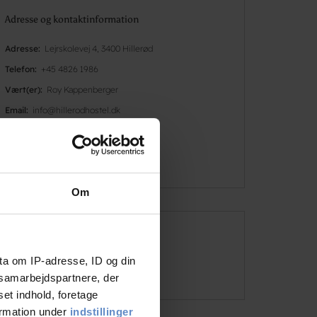
Adresse og kontaktinformation
Adresse
Lejrskolevej 4, 3400 Hillerød
Telefon
+45 4826 1986
Vært(er)
Roy Kappenberger
Email
info@hillerodhostel.dk
Besøg hjemmesiden
Om
Åbningstider
ta om IP-adresse, ID og din
05/01 - 10/12 (Tid)
s samarbejdspartnere, der
set indhold, foretage
ormation under
indstillinger