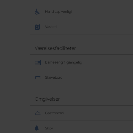
Handicap venligt
Vaskeri
Værelsesfaciliteter
Barneseng tilgængelig
Skrivebord
Omgivelser
Gastronomi
Skov