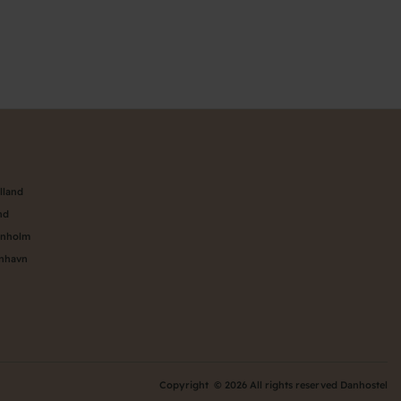
n
lland
nd
rnholm
enhavn
Copyright © 2026 All rights reserved Danhostel