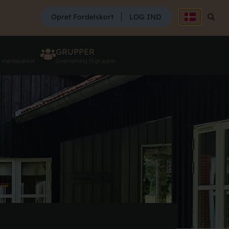
SØG
Opret Fordelskort
LOG IND
Søg
GRUPPER
g mødepakker
Overnatning til grupper