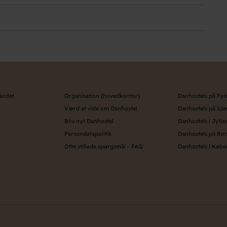
landet
Organisation (hovedkontor)
Danhostels på Fy
Værd at vide om Danhostel
Danhostels på Sjæ
Bliv nyt Danhostel
Danhostels i Jylla
Persondatapolitik
Danhostels på Bo
Ofte stillede spørgsmål - FAQ
Danhostels i Køb