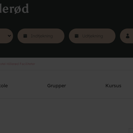
lerød
el Hillerød Faciliteter
kole
Grupper
Kursus