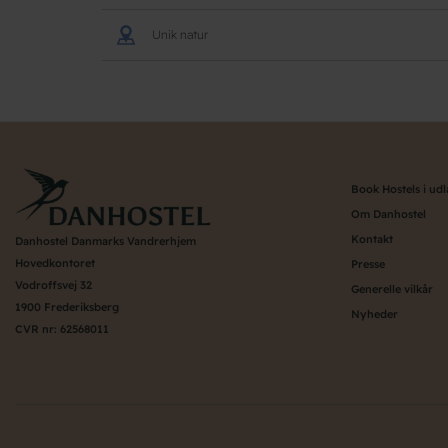
Unik natur
Book Hostels i ud
Om Danhostel
Kontakt
Danhostel Danmarks Vandrerhjem
Hovedkontoret
Presse
Vodroffsvej 32
Generelle vilkår
1900 Frederiksberg
Nyheder
CVR nr: 62568011