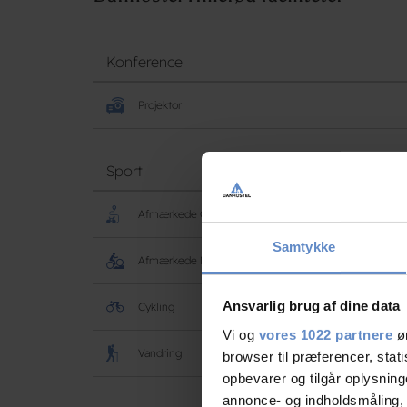
Konference
Projektor
Sport
Afmærkede Cyklerruter
Samtykke
Afmærkede Mountainbikeruter
Ansvarlig brug af dine data
Cykling
Vi og
vores 1022 partnere
øn
Vandring
browser til præferencer, stat
opbevarer og tilgår oplysning
annonce- og indholdsmåling,