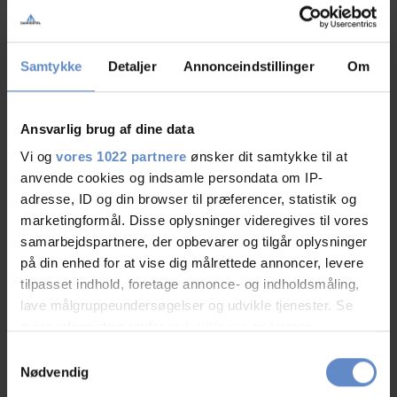
07.Aug.2026
10,00 ud af 10
Samtykke
Detaljer
Annonceindstillinger
Om
Ansvarlig brug af dine data
Jeanet
Venner, DK
Vi og
vores 1022 partnere
ønsker dit samtykke til at
anvende cookies og indsamle persondata om IP-
adresse, ID og din browser til præferencer, statistik og
05.Aug.2026
10,00 ud af 10
marketingformål. Disse oplysninger videregives til vores
samarbejdspartnere, der opbevarer og tilgår oplysninger
Et fantastisk godt sted, flot udsigt, rummelig værelser
på din enhed for at vise dig målrettede annoncer, levere
tilpasset indhold, foretage annonce- og indholdsmåling,
og vidunderlig hjemmelavet morgen mad.
lave målgruppeundersøgelser og udvikle tjenester. Se
mere information under
indstillinger
og i vores
persondatapolitik. Du kan altid trække dit samtykke
Samtykkevalg
tilbage eller ændre indstillinger fra vores
Nødvendig
Liensol
"Cookiedeklaration", eller ved at trykke på "Privacy