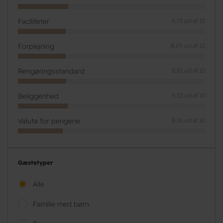
Faciliteter
8,73 ud af 10
Forplejning
8,69 ud af 10
Rengøringsstandard
8,81 ud af 10
Beliggenhed
9,10 ud af 10
Valuta for pengene
8,16 ud af 10
Gæstetyper
Alle
Familie med børn