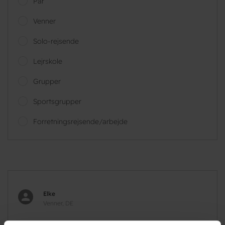
Par
Venner
Solo-rejsende
Lejrskole
Grupper
Sportsgrupper
Forretningsrejsende/arbejde
Elke
Venner, DE