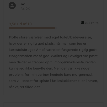
Jan
Par, DK
26.Jul.2026
9,58 ud af 10
Flotte store værelser med eget toilet/badeværelse,
hvor der er rigtig god plads, når man som jeg er
kørestolsbruger. Alt på værelset fungerede rigtig godt.
Morgenmaden var af god kvalitet og udvalget var pænt,
men da der er trapper op til morgenmadsrestauranten,
kunne jeg ikke benytte den. Men det var ikke noget
problem, for min partner hentede bare morgenmad,
som vi i stedet for spiste i fælleskøkkenet eller i haven,
når vejret tillod det.